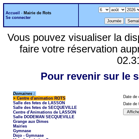
Accueil
-
Mairie de Rots
Se connecter
Vous pouvez visualiser la dis
faire votre réservation aup
02.3
Pour revenir sur le s
Domaines :
Date de 
>
Centre d'animation ROTS
Salle des fetes de LASSON
Date de f
Salle des fetes de SECQUEVILLE
Centre d'Animations de LASSON
Salle DODEMAN SECQUEVILLE
Grange aux Dimes
Mairies
Gymnase
Dojo - Gymnase