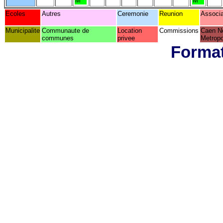
M
M
Ecoles
Autres
Ceremonie
Reunion
Associa
Municipalite
Communaute de
Location
Commissions
Caen N
communes
privee
Metropo
Format