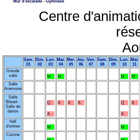
Mur d'escalade - Gymnase
Centre d'animat
rés
Ao
Sam.
Dim.
Lun.
Mar.
Mer.
Jeu.
Ven.
Sam.
Dim.
Lun.
Mar.
01
02
03
04
05
06
07
08
09
10
11
Grande
salle
M
M
M
M
Salle
Anemone
Salle
Bleuet -
Q
A
A
A
Q
A
Salle de
danse
A
A
Hall
d'entree
M
M
Cuisine