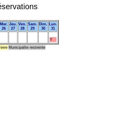
servations
Mer.
Jeu.
Ven.
Sam.
Dim.
Lun.
26
27
28
29
30
31
Y
niere
Municipalite restreinte