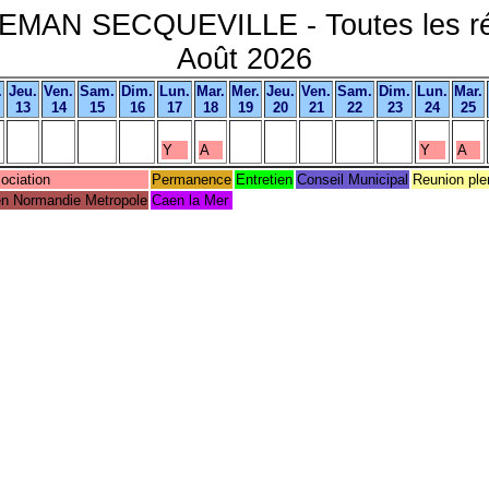
EMAN SECQUEVILLE - Toutes les ré
Août 2026
.
Jeu.
Ven.
Sam.
Dim.
Lun.
Mar.
Mer.
Jeu.
Ven.
Sam.
Dim.
Lun.
Mar.
13
14
15
16
17
18
19
20
21
22
23
24
25
Y
A
Y
A
ociation
Permanence
Entretien
Conseil Municipal
Reunion ple
n Normandie Metropole
Caen la Mer