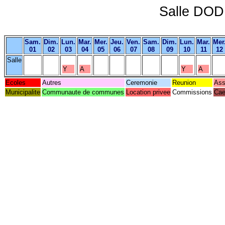
Salle DOD
Sam.
Dim.
Lun.
Mar.
Mer.
Jeu.
Ven.
Sam.
Dim.
Lun.
Mar.
Mer
01
02
03
04
05
06
07
08
09
10
11
12
Salle
Y
A
Y
A
Ecoles
Autres
Ceremonie
Reunion
Ass
Municipalite
Communaute de communes
Location privee
Commissions
Cae