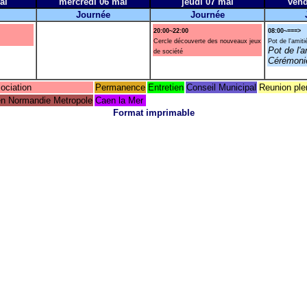
ai
mercredi 06 mai
jeudi 07 mai
vend
Journée
Journée
20:00~22:00
08:00~===>
Cercle découverte des nouveaux jeux
Pot de l'amit
Pot de l'a
de société
Cérémoni
ociation
Permanence
Entretien
Conseil Municipal
Reunion ple
n Normandie Metropole
Caen la Mer
Format imprimable