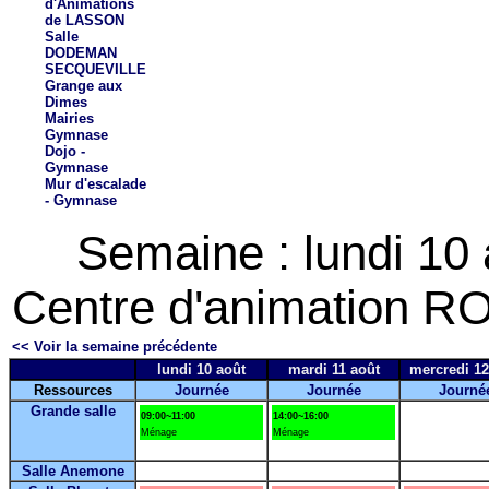
d'Animations
de LASSON
Salle
DODEMAN
SECQUEVILLE
Grange aux
Dimes
Mairies
Gymnase
Dojo -
Gymnase
Mur d'escalade
- Gymnase
Semaine : lundi 10
Centre d'animation RO
<< Voir la semaine précédente
lundi 10 août
mardi 11 août
mercredi 12
Ressources
Journée
Journée
Journé
Grande salle
09:00~11:00
14:00~16:00
Ménage
Ménage
Salle Anemone