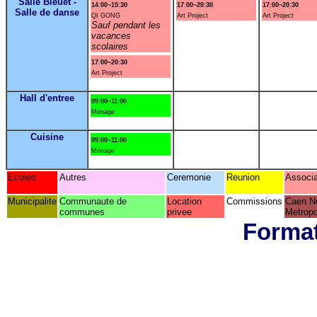
Salle Bleuet -
14:00~15:30
17:00~20:30
17:00~20:30
Salle de danse
QI GONG
Art Project
Art Project
Sauf pendant les
vacances
scolaires
17:00~20:30
Art Project
Hall d'entree
09:00~11:00
Ménage
Cuisine
09:00~11:00
Ménage
Ecoles
Autres
Ceremonie
Reunion
Associa
Municipalite
Communaute de
Location
Commissions
Caen N
communes
privee
Metropo
Format