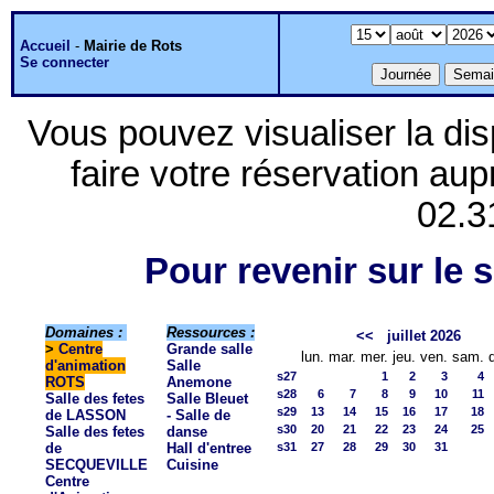
Accueil
-
Mairie de Rots
Se connecter
Vous pouvez visualiser la dis
faire votre réservation aup
02.3
Pour revenir sur le s
Domaines :
Ressources :
<<
juillet 2026
>
Centre
Grande salle
lun.
mar.
mer.
jeu.
ven.
sam.
d'animation
Salle
s27
1
2
3
4
ROTS
Anemone
s28
6
7
8
9
10
11
Salle des fetes
Salle Bleuet
s29
13
14
15
16
17
18
de LASSON
- Salle de
s30
20
21
22
23
24
25
Salle des fetes
danse
de
Hall d'entree
s31
27
28
29
30
31
SECQUEVILLE
Cuisine
Centre