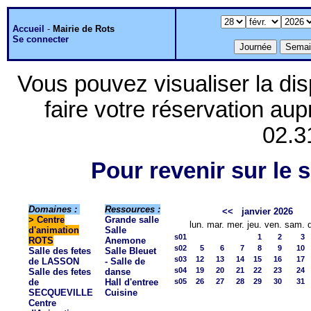
Accueil
-
Mairie de Rots
Se connecter
Vous pouvez visualiser la dis
faire votre réservation aup
02.3
Pour revenir sur le s
Domaines :
Ressources :
<<
janvier 2026
>
Centre
Grande salle
lun.
mar.
mer.
jeu.
ven.
sam.
d'animation
Salle
s01
1
2
3
ROTS
Anemone
s02
5
6
7
8
9
10
Salle des fetes
Salle Bleuet
s03
12
13
14
15
16
17
de LASSON
- Salle de
s04
19
20
21
22
23
24
Salle des fetes
danse
de
Hall d'entree
s05
26
27
28
29
30
31
SECQUEVILLE
Cuisine
Centre