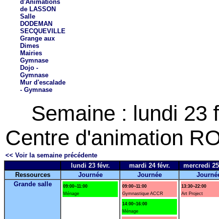
d'Animations
de LASSON
Salle
DODEMAN
SECQUEVILLE
Grange aux
Dimes
Mairies
Gymnase
Dojo -
Gymnase
Mur d'escalade
- Gymnase
Semaine : lundi 23 
Centre d'animation RO
<< Voir la semaine précédente
lundi 23 févr.
mardi 24 févr.
mercredi 25 
Ressources
Journée
Journée
Journé
Grande salle
09:00~11:00
09:00~11:00
13:30~22:00
Ménage
Gymnastique ACCR
Art Project
14:00~16:00
Ménage