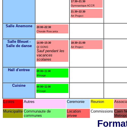
17:30~21:30
Gymnastique ACCR
21:30~22:30
Art Project
Salle Anemone
20:00~22:30
Chorale Roscanta
Salle Bleuet -
14:00~15:30
18:30~21:00
Salle de danse
QI GONG
Art Project
Sauf pendant les
vacances
scolaires
Hall d'entree
09:00~11:00
Ménage
Cuisine
09:00~11:00
Ménage
Ecoles
Autres
Ceremonie
Reunion
Associa
Municipalite
Communaute de
Location
Commissions
Caen N
communes
privee
Metropo
Format