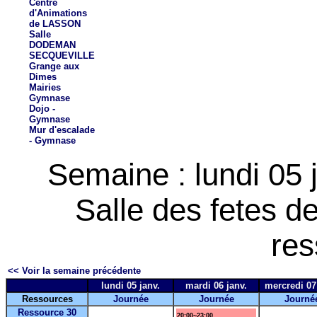
Centre
d'Animations
de LASSON
Salle
DODEMAN
SECQUEVILLE
Grange aux
Dimes
Mairies
Gymnase
Dojo -
Gymnase
Mur d'escalade
- Gymnase
Semaine : lundi 05 
Salle des fetes 
res
<< Voir la semaine précédente
lundi 05 janv.
mardi 06 janv.
mercredi 07
Ressources
Journée
Journée
Journé
Ressource 30
20:00~23:00