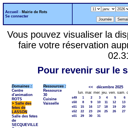
Accueil
-
Mairie de Rots
Se connecter
Vous pouvez visualiser la dis
faire votre réservation aup
02.3
Pour revenir sur le s
Domaines :
Ressources :
<<
décembre 2025
Centre
Ressource
lun.
mar.
mer.
jeu.
ven.
sam.
d'animation
30
s49
1
2
3
4
5
6
ROTS
Cuisine
s50
8
9
10
11
12
13
>
Salle des
Vaisselle
s51
15
16
17
18
19
20
fetes de
s52
22
23
24
25
26
27
LASSON
Salle des fetes
s01
29
30
31
de
SECQUEVILLE