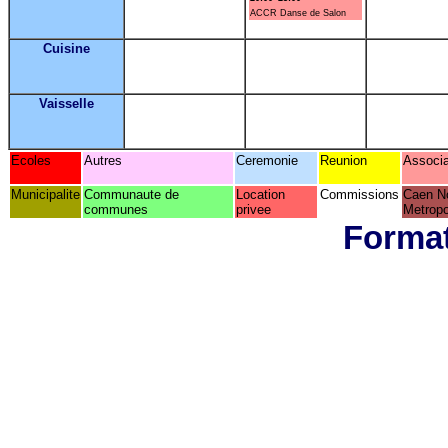
ACCR Danse de Salon
Cuisine
Vaisselle
Ecoles
Autres
Ceremonie
Reunion
Associa
Municipalite
Communaute de
Location
Commissions
Caen N
communes
privee
Metropo
Format