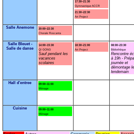
17:30~21:30
Gymnastique ACCR
21:30~22:30
Art Project
Salle Anemone
20:00~22:30
Chorale Roscanta
Salle Bleuet -
14:00~15:30
18:30~21:00
08:00~23:30
Salle de danse
QI GONG
Art Project
Bibliothèque
Sauf pendant les
Rencontre éc
vacances
à 19h - Prépa
scolaires
journée et
démontage l
lendemain
Hall d'entree
09:00~11:00
Ménage
Cuisine
09:00~11:00
Ménage