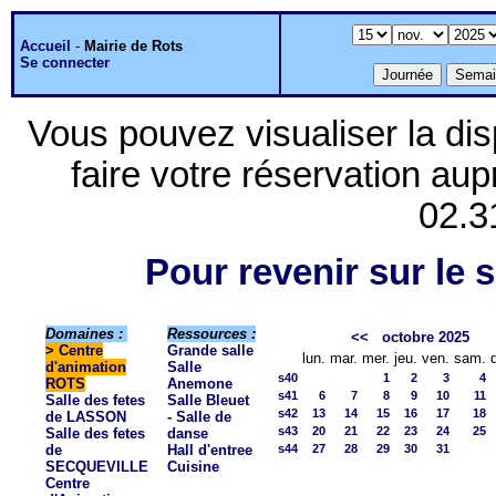
Accueil
-
Mairie de Rots
Se connecter
Vous pouvez visualiser la dis
faire votre réservation aup
02.3
Pour revenir sur le s
Domaines :
Ressources :
<<
octobre 2025
>
Centre
Grande salle
lun.
mar.
mer.
jeu.
ven.
sam.
d'animation
Salle
s40
1
2
3
4
ROTS
Anemone
s41
6
7
8
9
10
11
Salle des fetes
Salle Bleuet
s42
13
14
15
16
17
18
de LASSON
- Salle de
s43
20
21
22
23
24
25
Salle des fetes
danse
de
Hall d'entree
s44
27
28
29
30
31
SECQUEVILLE
Cuisine
Centre