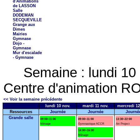
d'Animations
de LASSON
Salle
DODEMAN
SECQUEVILLE
Grange aux
Dimes
Mairies
Gymnase
Dojo -
Gymnase
Mur d'escalade
- Gymnase
Semaine : lundi 10
Centre d'animation RO
<< Voir la semaine précédente
lundi 10 nov.
mardi 11 nov.
mercredi 12
Ressources
Journée
Journée
Journé
Grande salle
09:00~11:00
09:00~11:00
13:30~22:00
Ménage
Gymnastique ACCR
Art Project
14:00~16:00
Ménage