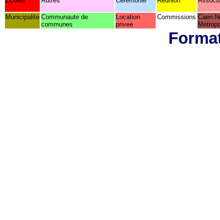
Ecoles
Autres
Ceremonie
Reunion
Associa
Municipalite
Communaute de
Location
Commissions
Caen N
communes
privee
Metropo
Format