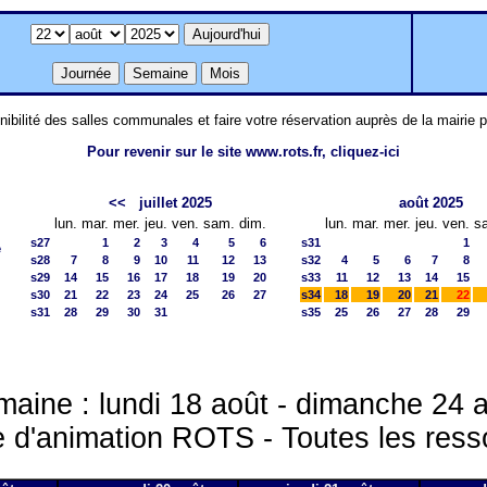
nibilité des salles communales et faire votre réservation auprès de la mairie 
Pour revenir sur le site www.rots.fr, cliquez-ici
<<
juillet 2025
août 2025
lun.
mar.
mer.
jeu.
ven.
sam.
dim.
lun.
mar.
mer.
jeu.
ven.
s
s27
1
2
3
4
5
6
s31
1
e
s28
7
8
9
10
11
12
13
s32
4
5
6
7
8
s29
14
15
16
17
18
19
20
s33
11
12
13
14
15
s30
21
22
23
24
25
26
27
s34
18
19
20
21
22
s31
28
29
30
31
s35
25
26
27
28
29
aine : lundi 18 août - dimanche 24 
 d'animation ROTS - Toutes les res