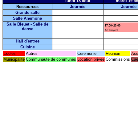
lundi 18 août
mardi 19 ao
Ressources
Journée
Journée
Grande salle
Salle Anemone
Salle Bleuet - Salle de
17:00~20:00
danse
Art Project
Hall d'entree
Cuisine
Ecoles
Autres
Ceremonie
Reunion
Ass
Municipalite
Communaute de communes
Location privee
Commissions
Cae