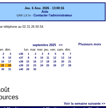
Jeu. 6 Aou. 2026
-
13:00:16
Aide
-
Contacter l'administrateur
GRR 1.9.7e
par téléphone au 02.31.26.50.54.
Plusieurs mois
septembre 2025
>>
am.
dim.
lun.
mar.
mer.
jeu.
ven.
sam.
dim.
2
3
s36
1
2
3
4
5
6
7
9
10
s37
8
9
10
11
12
13
14
16
17
s38
15
16
17
18
19
20
21
23
24
s39
22
23
24
25
26
27
28
30
31
s40
29
30
août
sources
Voir la semaine suivante >>