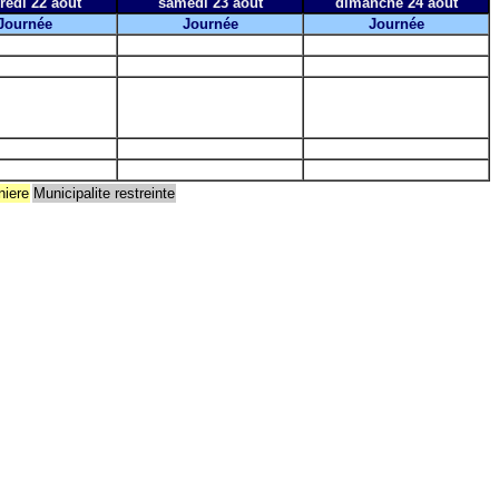
redi 22 août
samedi 23 août
dimanche 24 août
Journée
Journée
Journée
niere
Municipalite restreinte