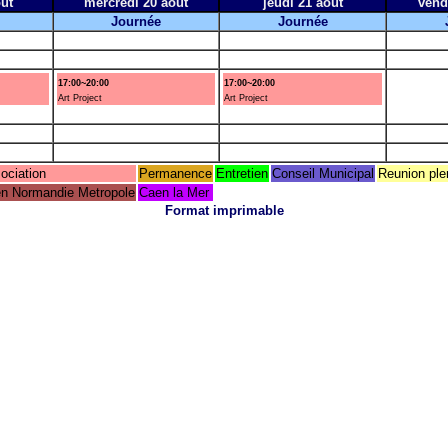
ût
mercredi 20 août
jeudi 21 août
vend
Journée
Journée
17:00~20:00
17:00~20:00
Art Project
Art Project
ociation
Permanence
Entretien
Conseil Municipal
Reunion ple
n Normandie Metropole
Caen la Mer
Format imprimable