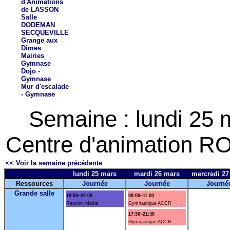
d'Animations
de LASSON
Salle
DODEMAN
SECQUEVILLE
Grange aux
Dimes
Mairies
Gymnase
Dojo -
Gymnase
Mur d'escalade
- Gymnase
Semaine : lundi 25
Centre d'animation RO
<< Voir la semaine précédente
lundi 25 mars
mardi 26 mars
mercredi 27
Ressources
Journée
Journée
Journé
Grande salle
19:00~22:00
09:00~11:00
Réunion Mairie
Gymnastique ACCR
17:30~21:30
Gymnastique ACCR