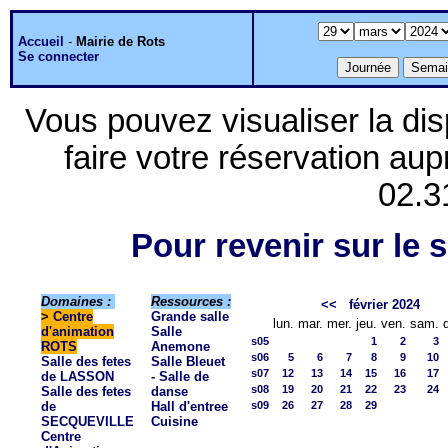
Accueil
-
Mairie de Rots
Se connecter
Vous pouvez visualiser la dis
faire votre réservation aup
02.3
Pour revenir sur le s
Domaines :
Ressources :
<<
février 2024
>
Centre
Grande salle
lun.
mar.
mer.
jeu.
ven.
sam.
d'animation
Salle
s05
1
2
3
ROTS
Anemone
s06
5
6
7
8
9
10
Salle des fetes
Salle Bleuet
s07
12
13
14
15
16
17
de LASSON
- Salle de
s08
19
20
21
22
23
24
Salle des fetes
danse
de
Hall d'entree
s09
26
27
28
29
SECQUEVILLE
Cuisine
Centre