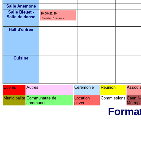
Salle Anemone
Salle Bleuet -
20:00~22:30
Salle de danse
Chorale Roscanta
Hall d'entree
Cuisine
Ecoles
Autres
Ceremonie
Reunion
Associa
Municipalite
Communaute de
Location
Commissions
Caen N
communes
privee
Metropo
Format