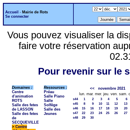
Accueil
-
Mairie de Rots
Se connecter
Vous pouvez visualiser la dis
faire votre réservation aup
02.3
Pour revenir sur le s
Domaines :
Ressources :
<<
novembre 2021
Centre
Préau
lun.
mar.
mer.
jeu.
ven.
sam.
d'animation
Salle Piano
s44
1
2
3
4
5
6
ROTS
Salle
s45
8
9
10
11
12
13
Salle des fetes
Solfège
s46
15
16
17
18
19
20
de LASSON
Salle des
s47
22
23
24
25
26
27
Salle des fetes
Jeunes
de
s48
29
30
SECQUEVILLE
>
Centre