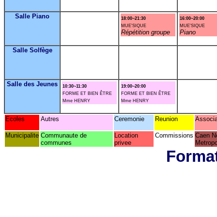
Salle Piano
18:00~21:30
16:00~20:00
MUE'SIQUE
MUE'SIQUE
Répétition groupe
Piano
Salle Solfège
Salle des Jeunes
10:30~11:30
19:00~20:00
FORME ET BIEN ÊTRE
FORME ET BIEN ÊTRE
Mme HENRY
Mme HENRY
Ecoles
Autres
Ceremonie
Reunion
Associa
Municipalite
Communaute de
Location
Commissions
Caen N
communes
privee
Metropo
Format