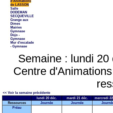
d'Animations
de LASSON
Salle
DODEMAN
SECQUEVILLE
Grange aux
Dimes
Mairies
Gymnase
Dojo -
Gymnase
Mur d'escalade
- Gymnase
Semaine : lundi 20
Centre d'Animation
res
<< Voir la semaine précédente
lundi 20 déc.
mardi 21 déc.
mercredi 22
Ressources
Journée
Journée
Journé
Préau