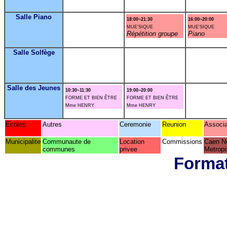
Salle Piano
18:00~21:30
16:00~20:00
MUE'SIQUE
MUE'SIQUE
Répétition groupe
Piano
Salle Solfège
Salle des Jeunes
10:30~11:30
19:00~20:00
FORME ET BIEN ÊTRE
FORME ET BIEN ÊTRE
Mme HENRY
Mme HENRY
Ecoles
Autres
Ceremonie
Reunion
Associa
Municipalite
Communaute de
Location
Commissions
Caen N
communes
privee
Metropo
Format