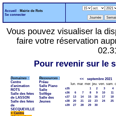
Accueil
-
Mairie de Rots
Se connecter
Vous pouvez visualiser la dis
faire votre réservation aup
02.3
Pour revenir sur le s
Domaines :
Ressources :
<<
septembre 2021
Centre
Préau
lun.
mar.
mer.
jeu.
ven.
sam.
d'animation
Salle Piano
s35
1
2
3
4
ROTS
Salle
s36
6
7
8
9
10
11
Salle des fetes
Solfège
s37
13
14
15
16
17
18
de LASSON
Salle des
s38
20
21
22
23
24
25
Salle des fetes
Jeunes
de
s39
27
28
29
30
SECQUEVILLE
>
Centre