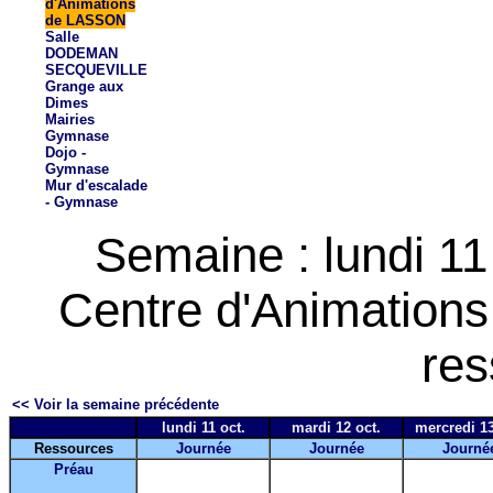
d'Animations
de LASSON
Salle
DODEMAN
SECQUEVILLE
Grange aux
Dimes
Mairies
Gymnase
Dojo -
Gymnase
Mur d'escalade
- Gymnase
Semaine : lundi 11
Centre d'Animation
res
<< Voir la semaine précédente
lundi 11 oct.
mardi 12 oct.
mercredi 13
Ressources
Journée
Journée
Journé
Préau