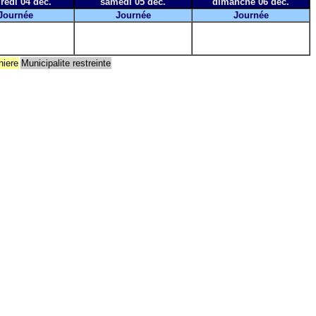
redi 04 déc.
samedi 05 déc.
dimanche 06 déc.
Journée
Journée
Journée
niere
Municipalite restreinte