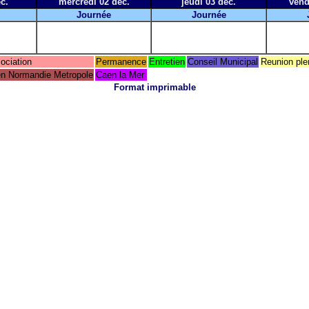
c.
mercredi 02 déc.
jeudi 03 déc.
vend
Journée
Journée
ociation
Permanence
Entretien
Conseil Municipal
Reunion ple
n Normandie Metropole
Caen la Mer
Format imprimable