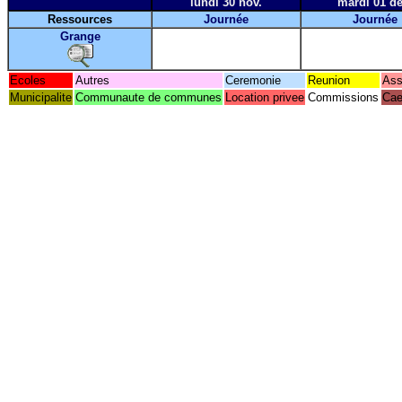
lundi 30 nov.
mardi 01 dé
Ressources
Journée
Journée
Grange
Ecoles
Autres
Ceremonie
Reunion
Ass
Municipalite
Communaute de communes
Location privee
Commissions
Cae