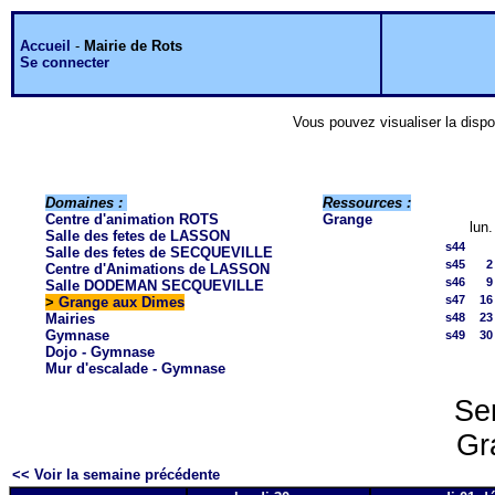
Accueil
-
Mairie de Rots
Se connecter
Vous pouvez visualiser la dispo
Domaines :
Ressources :
Centre d'animation ROTS
Grange
lun.
Salle des fetes de LASSON
s44
Salle des fetes de SECQUEVILLE
s45
2
Centre d'Animations de LASSON
s46
9
Salle DODEMAN SECQUEVILLE
s47
16
>
Grange aux Dimes
Mairies
s48
23
Gymnase
s49
30
Dojo - Gymnase
Mur d'escalade - Gymnase
Sem
Gr
<< Voir la semaine précédente