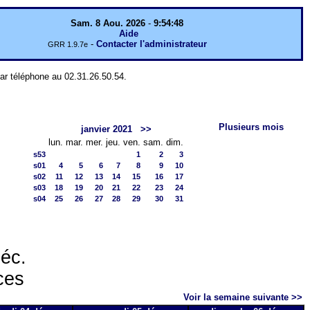
Sam. 8 Aou. 2026
-
9:54:48
Aide
-
Contacter l'administrateur
GRR 1.9.7e
par téléphone au 02.31.26.50.54.
Plusieurs mois
janvier 2021
>>
lun.
mar.
mer.
jeu.
ven.
sam.
dim.
s53
1
2
3
s01
4
5
6
7
8
9
10
s02
11
12
13
14
15
16
17
s03
18
19
20
21
22
23
24
s04
25
26
27
28
29
30
31
déc.
ces
Voir la semaine suivante >>