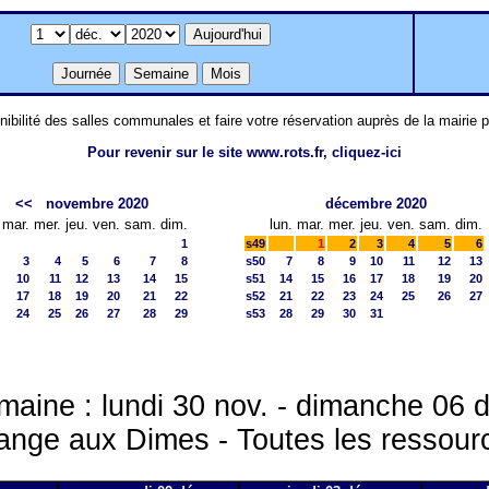
nibilité des salles communales et faire votre réservation auprès de la mairie 
Pour revenir sur le site www.rots.fr, cliquez-ici
<<
novembre 2020
décembre 2020
mar.
mer.
jeu.
ven.
sam.
dim.
lun.
mar.
mer.
jeu.
ven.
sam.
dim.
1
s49
1
2
3
4
5
6
3
4
5
6
7
8
s50
7
8
9
10
11
12
13
10
11
12
13
14
15
s51
14
15
16
17
18
19
20
17
18
19
20
21
22
s52
21
22
23
24
25
26
27
24
25
26
27
28
29
s53
28
29
30
31
aine : lundi 30 nov. - dimanche 06 
ange aux Dimes - Toutes les ressour