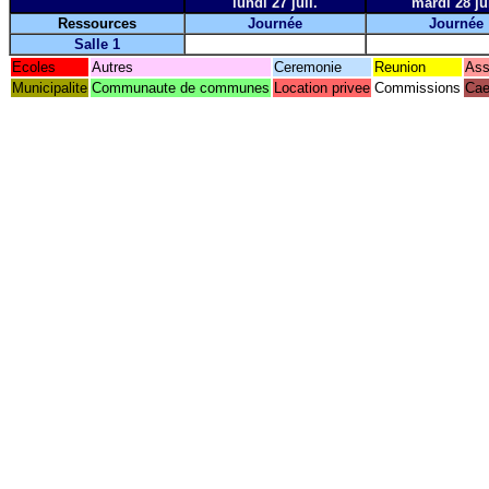
lundi 27 juil.
mardi 28 jui
Ressources
Journée
Journée
Salle 1
Ecoles
Autres
Ceremonie
Reunion
Ass
Municipalite
Communaute de communes
Location privee
Commissions
Cae