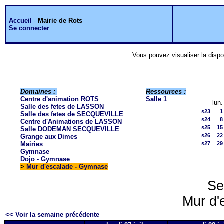
Accueil
-
Mairie de Rots
Se connecter
Vous pouvez visualiser la dispo
Domaines :
Ressources :
Centre d'animation ROTS
Salle 1
lun.
Salle des fetes de LASSON
s23
1
Salle des fetes de SECQUEVILLE
s24
8
Centre d'Animations de LASSON
s25
15
Salle DODEMAN SECQUEVILLE
s26
22
Grange aux Dimes
Mairies
s27
29
Gymnase
Dojo - Gymnase
>
Mur d'escalade - Gymnase
Se
Mur d'
<< Voir la semaine précédente