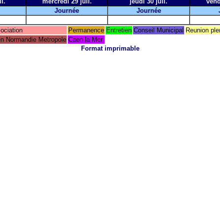
l.
mercredi 29 juil.
jeudi 30 juil.
vend
Journée
Journée
ociation
Permanence
Entretien
Conseil Municipal
Reunion ple
n Normandie Metropole
Caen la Mer
Format imprimable