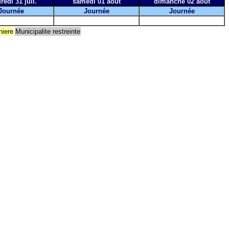
redi 31 juil.
samedi 01 août
dimanche 02 août
Journée
Journée
Journée
niere
Municipalite restreinte