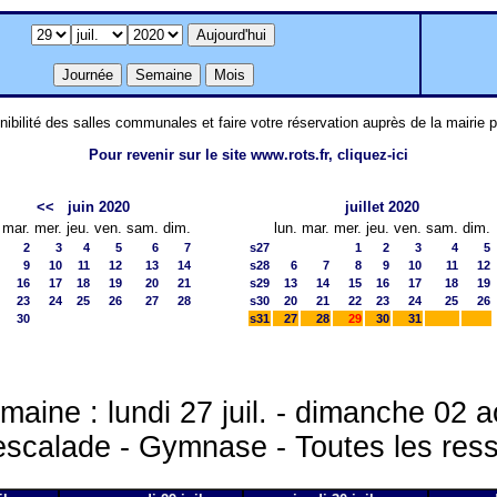
nibilité des salles communales et faire votre réservation auprès de la mairie 
Pour revenir sur le site www.rots.fr, cliquez-ici
<<
juin 2020
juillet 2020
mar.
mer.
jeu.
ven.
sam.
dim.
lun.
mar.
mer.
jeu.
ven.
sam.
dim.
2
3
4
5
6
7
s27
1
2
3
4
5
9
10
11
12
13
14
s28
6
7
8
9
10
11
12
16
17
18
19
20
21
s29
13
14
15
16
17
18
19
23
24
25
26
27
28
s30
20
21
22
23
24
25
26
30
s31
27
28
29
30
31
maine : lundi 27 juil. - dimanche 02 a
escalade - Gymnase - Toutes les res