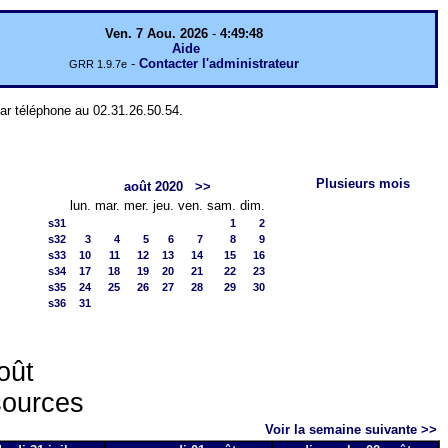
Ven. 7 Aou. 2026
-
4:49:48
Aide
-
Contacter l'administrateur
GRR 1.9.7e
par téléphone au 02.31.26.50.54.
Plusieurs mois
août 2020
>>
lun.
mar.
mer.
jeu.
ven.
sam.
dim.
s31
1
2
s32
3
4
5
6
7
8
9
s33
10
11
12
13
14
15
16
s34
17
18
19
20
21
22
23
s35
24
25
26
27
28
29
30
s36
31
oût
sources
Voir la semaine suivante >>