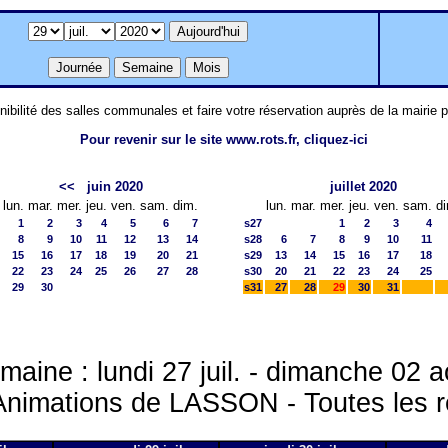
nibilité des salles communales et faire votre réservation auprès de la mairie 
Pour revenir sur le site www.rots.fr, cliquez-ici
<<
juin 2020
juillet 2020
lun.
mar.
mer.
jeu.
ven.
sam.
dim.
lun.
mar.
mer.
jeu.
ven.
sam.
d
1
2
3
4
5
6
7
s27
1
2
3
4
8
9
10
11
12
13
14
s28
6
7
8
9
10
11
15
16
17
18
19
20
21
s29
13
14
15
16
17
18
22
23
24
25
26
27
28
s30
20
21
22
23
24
25
29
30
s31
27
28
29
30
31
maine : lundi 27 juil. - dimanche 02 a
Animations de LASSON - Toutes les 