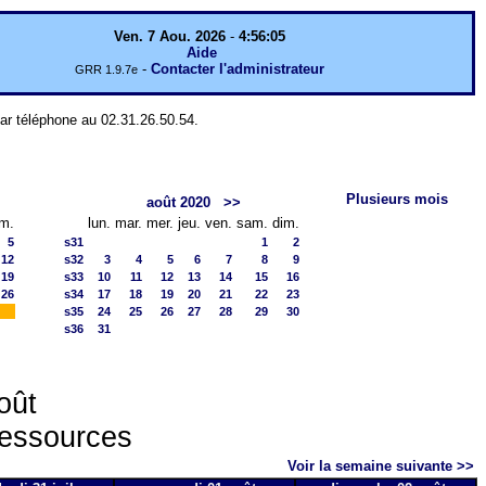
Ven. 7 Aou. 2026
-
4:56:05
Aide
-
Contacter l'administrateur
GRR 1.9.7e
par téléphone au 02.31.26.50.54.
Plusieurs mois
août 2020
>>
im.
lun.
mar.
mer.
jeu.
ven.
sam.
dim.
5
s31
1
2
12
s32
3
4
5
6
7
8
9
19
s33
10
11
12
13
14
15
16
26
s34
17
18
19
20
21
22
23
s35
24
25
26
27
28
29
30
s36
31
oût
ressources
Voir la semaine suivante >>