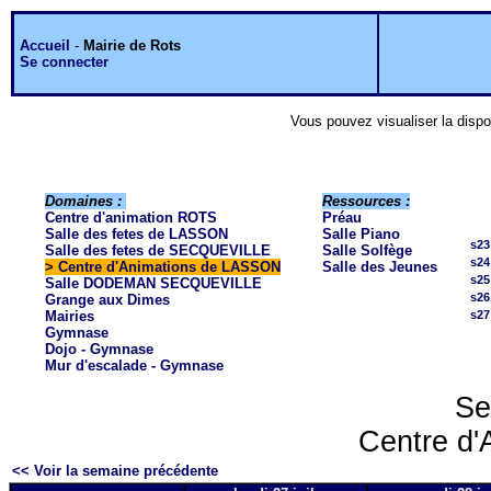
Accueil
-
Mairie de Rots
Se connecter
Vous pouvez visualiser la dispo
Domaines :
Ressources :
Centre d'animation ROTS
Préau
Salle des fetes de LASSON
Salle Piano
s23
Salle des fetes de SECQUEVILLE
Salle Solfège
s24
>
Centre d'Animations de LASSON
Salle des Jeunes
s25
Salle DODEMAN SECQUEVILLE
s26
Grange aux Dimes
Mairies
s27
Gymnase
Dojo - Gymnase
Mur d'escalade - Gymnase
Se
Centre d'
<< Voir la semaine précédente