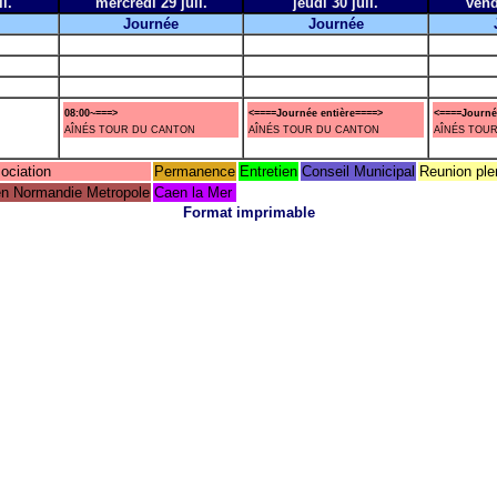
l.
mercredi 29 juil.
jeudi 30 juil.
vend
Journée
Journée
08:00~===>
<====Journée entière====>
<====Journé
AÎNÉS TOUR DU CANTON
AÎNÉS TOUR DU CANTON
AÎNÉS TOU
ociation
Permanence
Entretien
Conseil Municipal
Reunion ple
n Normandie Metropole
Caen la Mer
Format imprimable