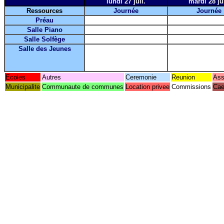
lundi 27 juil.
mardi 28 jui
Ressources
Journée
Journée
Préau
Salle Piano
Salle Solfège
Salle des Jeunes
Ecoles
Autres
Ceremonie
Reunion
Ass
Municipalite
Communaute de communes
Location privee
Commissions
Cae