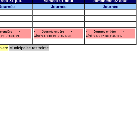
redi 31 juil.
samedi 01 août
dimanche 02 août
Journée
Journée
Journée
e entière====>
<====Journée entière====>
<====Journée entière====>
R DU CANTON
AÎNÉS TOUR DU CANTON
AÎNÉS TOUR DU CANTON
niere
Municipalite restreinte