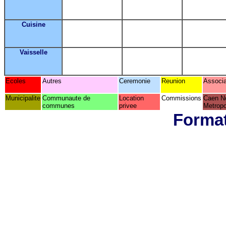
Cuisine
Vaisselle
Ecoles
Autres
Ceremonie
Reunion
Associa
Municipalite
Communaute de
Location
Commissions
Caen N
communes
privee
Metropo
Format