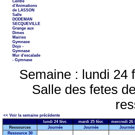
Centre
d'Animations
de LASSON
Salle
DODEMAN
SECQUEVILLE
Grange aux
Dimes
Mairies
Gymnase
Dojo -
Gymnase
Mur d'escalade
- Gymnase
Semaine : lundi 24 
Salle des fetes 
res
<< Voir la semaine précédente
lundi 24 févr.
mardi 25 févr.
mercredi 26 f
Ressources
Journée
Journée
Journée
Ressource 30