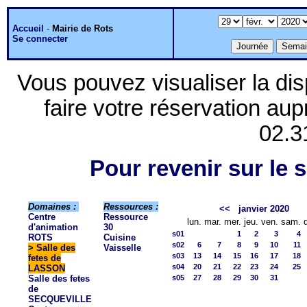
Accueil
-
Mairie de Rots
Se connecter
Vous pouvez visualiser la dis
faire votre réservation aup
02.3
Pour revenir sur le s
Domaines :
Ressources :
<<
janvier 2020
Centre
Ressource
lun.
mar.
mer.
jeu.
ven.
sam.
d'animation
30
s01
1
2
3
4
ROTS
Cuisine
s02
6
7
8
9
10
11
>
Salle des
Vaisselle
s03
13
14
15
16
17
18
fetes de
s04
20
21
22
23
24
25
LASSON
Salle des fetes
s05
27
28
29
30
31
de
SECQUEVILLE