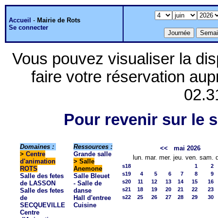
Accueil
-
Mairie de Rots
Se connecter
Vous pouvez visualiser la dis
faire votre réservation aup
02.3
Pour revenir sur le s
Domaines :
Ressources :
<<
mai 2026
>
Centre
Grande salle
lun.
mar.
mer.
jeu.
ven.
sam.
d'animation
> Salle
s18
1
2
ROTS
Anemone
s19
4
5
6
7
8
9
Salle des fetes
Salle Bleuet
s20
11
12
13
14
15
16
de LASSON
- Salle de
s21
18
19
20
21
22
23
Salle des fetes
danse
de
Hall d'entree
s22
25
26
27
28
29
30
SECQUEVILLE
Cuisine
Centre