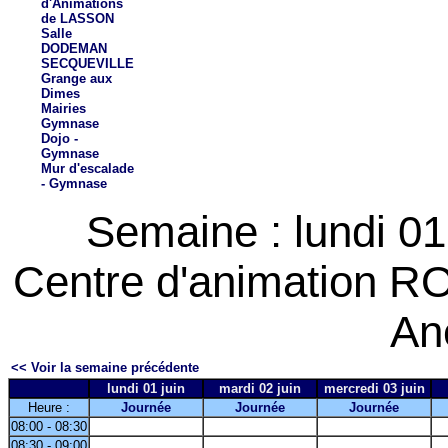
d'Animations
de LASSON
Salle
DODEMAN
SECQUEVILLE
Grange aux
Dimes
Mairies
Gymnase
Dojo -
Gymnase
Mur d'escalade
- Gymnase
Semaine : lundi 01
Centre d'animation R
An
<< Voir la semaine précédente
lundi 01 juin
mardi 02 juin
mercredi 03 juin
Heure :
Journée
Journée
Journée
08:00 - 08:30
08:30 - 09:00