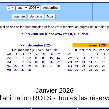
nibilité des salles communales et faire votre réservation auprès de la mairie 
Pour revenir sur le site www.rots.fr, cliquez-ici
<<
décembre 2025
janvier 2026
lun.
mar.
mer.
jeu.
ven.
sam.
dim.
lun.
mar.
mer.
jeu.
ven.
s
s49
1
2
3
4
5
6
7
s01
1
2
e
s50
8
9
10
11
12
13
14
s02
5
6
7
8
9
s51
15
16
17
18
19
20
21
s03
12
13
14
15
16
s52
22
23
24
25
26
27
28
s04
19
20
21
22
23
s01
29
30
31
s05
26
27
28
29
30
Janvier 2026
d'animation ROTS - Toutes les réserv