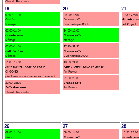
Chorale Roscanta
19
20
21
09:00~11:00
09:00~11:00
13:30~22:00
Cuisine
Grande salle
Grande sall
Ménage
Gymnastique ACCR
Art Project
09:00~11:00
14:00~16:00
Grande salle
Grande salle
Ménage
Ménage
09:00~11:00
17:30~21:30
Hall d'entree
Grande salle
Ménage
Gymnastique ACCR
14:00~15:30
18:30~21:00
Salle Bleuet - Salle de danse
Salle Bleuet - Salle de danse
QI GONG
Art Project
(Sauf pendant les vacances scolaires)
21:30~22:30
20:00~22:30
Grande salle
Salle Anemone
Art Project
Chorale Roscanta
26
27
28
09:00~11:00
09:00~11:00
13:30~22:00
Cuisine
Grande salle
Grande sall