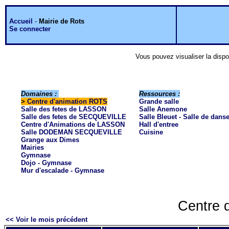
Accueil
-
Mairie de Rots
Se connecter
Vous pouvez visualiser la dispo
Domaines :
Ressources :
>
Centre d'animation ROTS
Grande salle
Salle des fetes de LASSON
Salle Anemone
Salle des fetes de SECQUEVILLE
Salle Bleuet - Salle de dans
Centre d'Animations de LASSON
Hall d'entree
Salle DODEMAN SECQUEVILLE
Cuisine
Grange aux Dimes
Mairies
Gymnase
Dojo - Gymnase
Mur d'escalade - Gymnase
Centre 
<< Voir le mois précédent