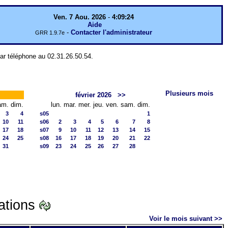
Ven. 7 Aou. 2026
-
4:09:24
Aide
-
Contacter l'administrateur
GRR 1.9.7e
par téléphone au 02.31.26.50.54.
Plusieurs mois
février 2026
>>
am.
dim.
lun.
mar.
mer.
jeu.
ven.
sam.
dim.
3
4
s05
1
10
11
s06
2
3
4
5
6
7
8
17
18
s07
9
10
11
12
13
14
15
24
25
s08
16
17
18
19
20
21
22
31
s09
23
24
25
26
27
28
ations
Voir le mois suivant >>