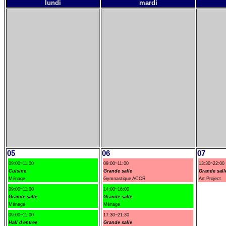
lundi
mardi
05
06
07
09:00~11:00
09:00~11:00
13:30~22:00
Cuisine
Grande salle
Grande sall
Ménage
Gymnastique ACCR
Art Project
09:00~11:00
14:00~16:00
Grande salle
Grande salle
Ménage
Ménage
09:00~11:00
17:30~21:30
Hall d'entree
Grande salle