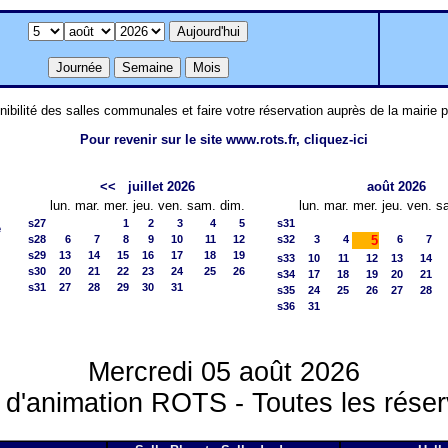
nibilité des salles communales et faire votre réservation auprès de la mairie 
Pour revenir sur le site www.rots.fr, cliquez-ici
<<
juillet 2026
août 2026
lun.
mar.
mer.
jeu.
ven.
sam.
dim.
lun.
mar.
mer.
jeu.
ven.
s
s27
1
2
3
4
5
s31
e
s28
6
7
8
9
10
11
12
s32
3
4
5
6
7
s29
13
14
15
16
17
18
19
s33
10
11
12
13
14
s30
20
21
22
23
24
25
26
s34
17
18
19
20
21
s31
27
28
29
30
31
s35
24
25
26
27
28
s36
31
Mercredi 05 août 2026
 d'animation ROTS - Toutes les réser