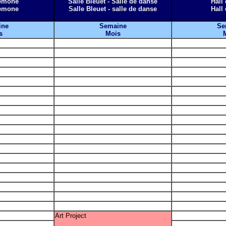
nemone
Salle Bleuet - Salle de danse
Hall 
nemone
Salle Bleuet - salle de danse
Hall 
ine
Semaine
Se
s
Mois
Art Project