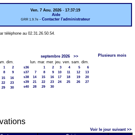
Ven. 7 Aou. 2026
-
17:37:19
Aide
-
Contacter l'administrateur
GRR 1.9.7e
par téléphone au 02.31.26.50.54.
Plusieurs mois
septembre 2026
>>
am.
dim.
lun.
mar.
mer.
jeu.
ven.
sam.
dim.
1
2
s36
1
2
3
4
5
6
8
9
s37
7
8
9
10
11
12
13
s38
14
15
16
17
18
19
20
15
16
s39
21
22
23
24
25
26
27
22
23
s40
28
29
30
29
30
vations
Voir le jour suivant >>