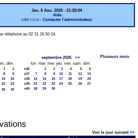
Jeu. 6 Aou. 2026
-
21:20:04
Aide
-
Contacter l'administrateur
GRR 1.9.7e
par téléphone au 02.31.26.50.54.
Plusieurs mois
septembre 2026
>>
am.
dim.
lun.
mar.
mer.
jeu.
ven.
sam.
dim.
1
2
s36
1
2
3
4
5
6
8
9
s37
7
8
9
10
11
12
13
15
16
s38
14
15
16
17
18
19
20
22
23
s39
21
22
23
24
25
26
27
s40
28
29
30
29
30
vations
Voir le jour suivant >>