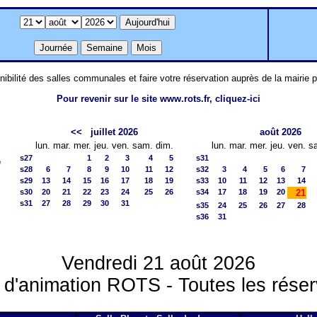
nibilité des salles communales et faire votre réservation auprès de la mairie 
Pour revenir sur le site www.rots.fr, cliquez-ici
<<
juillet 2026
août 2026
lun.
mar.
mer.
jeu.
ven.
sam.
dim.
lun.
mar.
mer.
jeu.
ven.
s
s27
1
2
3
4
5
s31
e
s28
6
7
8
9
10
11
12
s32
3
4
5
6
7
s29
13
14
15
16
17
18
19
s33
10
11
12
13
14
s30
20
21
22
23
24
25
26
s34
17
18
19
20
21
s31
27
28
29
30
31
s35
24
25
26
27
28
s36
31
Vendredi 21 août 2026
 d'animation ROTS - Toutes les réser