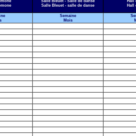
nemone
Salle Bleuet - Salle de danse
Hall 
nemone
Salle Bleuet - salle de danse
Hall 
ine
Semaine
Se
s
Mois