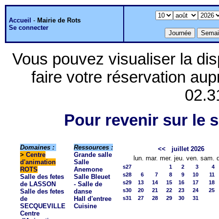
Accueil
-
Mairie de Rots
Se connecter
Vous pouvez visualiser la dis
faire votre réservation aup
02.3
Pour revenir sur le s
Domaines :
Ressources :
<<
juillet 2026
>
Centre
Grande salle
lun.
mar.
mer.
jeu.
ven.
sam.
d'animation
Salle
s27
1
2
3
4
ROTS
Anemone
s28
6
7
8
9
10
11
Salle des fetes
Salle Bleuet
s29
13
14
15
16
17
18
de LASSON
- Salle de
s30
20
21
22
23
24
25
Salle des fetes
danse
de
Hall d'entree
s31
27
28
29
30
31
SECQUEVILLE
Cuisine
Centre