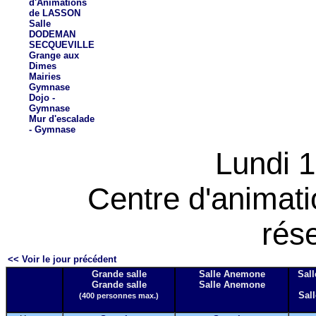
d'Animations
de LASSON
Salle
DODEMAN
SECQUEVILLE
Grange aux
Dimes
Mairies
Gymnase
Dojo -
Gymnase
Mur d'escalade
- Gymnase
Lundi 
Centre d'animat
rés
<< Voir le jour précédent
Grande salle
Salle Anemone
Sall
Grande salle
Salle Anemone
Sall
(400 personnes max.)