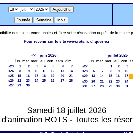
nibilité des salles communales et faire votre réservation auprès de la mairie 
Pour revenir sur le site www.rots.fr, cliquez-ici
<<
juin 2026
juillet 2026
lun.
mar.
mer.
jeu.
ven.
sam.
dim.
lun.
mar.
mer.
jeu.
ven.
s
s23
1
2
3
4
5
6
7
s27
1
2
3
e
s24
8
9
10
11
12
13
14
s28
6
7
8
9
10
s25
15
16
17
18
19
20
21
s29
13
14
15
16
17
s26
22
23
24
25
26
27
28
s30
20
21
22
23
24
s27
29
30
s31
27
28
29
30
31
Samedi 18 juillet 2026
 d'animation ROTS - Toutes les réser