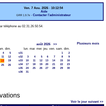
Ven. 7 Aou. 2026
-
10:12:54
Aide
-
Contacter l'administrateur
GRR 1.9.7e
par téléphone au 02.31.26.50.54.
Plusieurs mois
août 2026
>>
am.
dim.
lun.
mar.
mer.
jeu.
ven.
sam.
dim.
4
5
s31
1
2
11
12
s32
3
4
5
6
7
8
9
18
19
s33
10
11
12
13
14
15
16
s34
17
18
19
20
21
22
23
25
26
s35
24
25
26
27
28
29
30
s36
31
vations
Voir le jour suivant >>