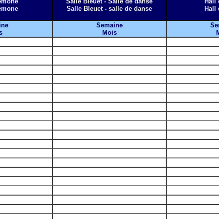
nemone
Salle Bleuet - Salle de danse
Hall 
nemone
Salle Bleuet - salle de danse
Hall 
ine
Semaine
Se
s
Mois