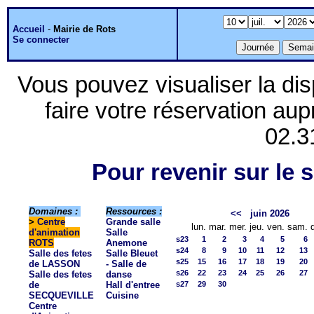
Accueil
-
Mairie de Rots
Se connecter
Vous pouvez visualiser la dis
faire votre réservation aup
02.3
Pour revenir sur le s
Domaines :
Ressources :
<<
juin 2026
>
Centre
Grande salle
lun.
mar.
mer.
jeu.
ven.
sam.
d'animation
Salle
s23
1
2
3
4
5
6
ROTS
Anemone
s24
8
9
10
11
12
13
Salle des fetes
Salle Bleuet
s25
15
16
17
18
19
20
de LASSON
- Salle de
s26
22
23
24
25
26
27
Salle des fetes
danse
de
Hall d'entree
s27
29
30
SECQUEVILLE
Cuisine
Centre