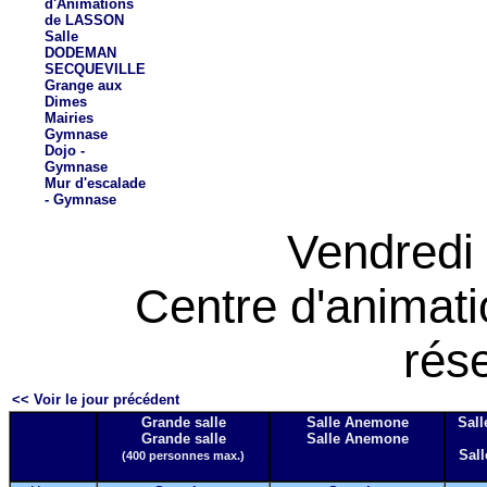
d'Animations
de LASSON
Salle
DODEMAN
SECQUEVILLE
Grange aux
Dimes
Mairies
Gymnase
Dojo -
Gymnase
Mur d'escalade
- Gymnase
Vendredi 
Centre d'animat
rés
<< Voir le jour précédent
Grande salle
Salle Anemone
Sall
Grande salle
Salle Anemone
Sall
(400 personnes max.)