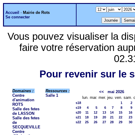
Accueil
-
Mairie de Rots
Se connecter
Vous pouvez visualiser la dis
faire votre réservation aup
02.3
Pour revenir sur le s
Domaines :
Ressources :
<<
mai 2026
Centre
Salle 1
lun.
mar.
mer.
jeu.
ven.
sam.
d'animation
s18
1
2
ROTS
s19
4
5
6
7
8
9
Salle des fetes
s20
11
12
13
14
15
16
de LASSON
s21
18
19
20
21
22
23
Salle des fetes
de
s22
25
26
27
28
29
30
SECQUEVILLE
Centre