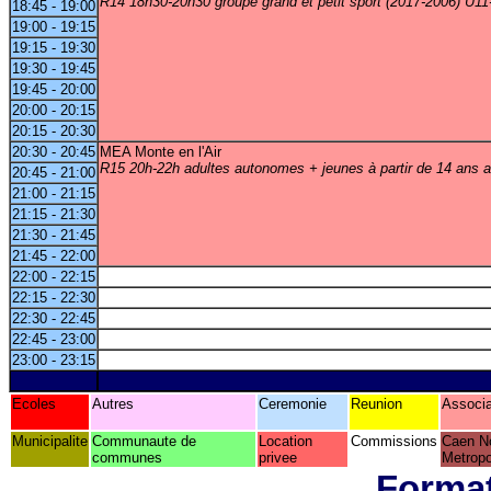
R14 18h30-20h30 groupe grand et petit sport (2017-2006) U1
18:45 - 19:00
19:00 - 19:15
19:15 - 19:30
19:30 - 19:45
19:45 - 20:00
20:00 - 20:15
20:15 - 20:30
20:30 - 20:45
MEA Monte en l'Air
R15 20h-22h adultes autonomes + jeunes à partir de 14 ans a
20:45 - 21:00
21:00 - 21:15
21:15 - 21:30
21:30 - 21:45
21:45 - 22:00
22:00 - 22:15
22:15 - 22:30
22:30 - 22:45
22:45 - 23:00
23:00 - 23:15
Ecoles
Autres
Ceremonie
Reunion
Associa
Municipalite
Communaute de
Location
Commissions
Caen N
communes
privee
Metropo
Format