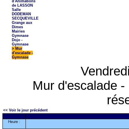
d'Animations
de LASSON
Salle
DODEMAN
SECQUEVILLE
Grange aux
Dimes
Mairies
Gymnase
Dojo -
Gymnase
>
Mur
d'escalade -
Gymnase
Vendredi
Mur d'escalade -
rés
<< Voir le jour précédent
Heure :