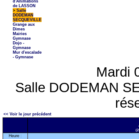
d'Animations
de LASSON
>
Salle
DODEMAN
SECQUEVILLE
Grange aux
Dimes
Mairies
Gymnase
Dojo -
Gymnase
Mur d'escalade
- Gymnase
Mardi 
Salle DODEMAN SEC
rés
<< Voir le jour précédent
(2
Heure :