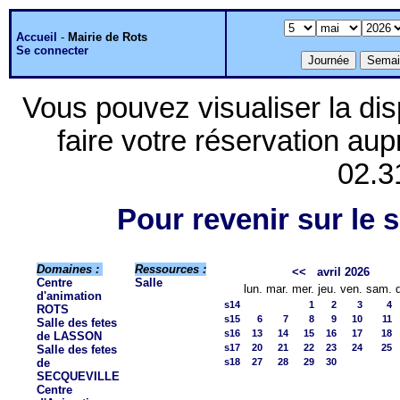
Accueil
-
Mairie de Rots
Se connecter
Vous pouvez visualiser la dis
faire votre réservation aup
02.3
Pour revenir sur le s
Domaines :
Ressources :
<<
avril 2026
Centre
Salle
lun.
mar.
mer.
jeu.
ven.
sam.
d'animation
s14
1
2
3
4
ROTS
s15
6
7
8
9
10
11
Salle des fetes
s16
13
14
15
16
17
18
de LASSON
s17
20
21
22
23
24
25
Salle des fetes
de
s18
27
28
29
30
SECQUEVILLE
Centre