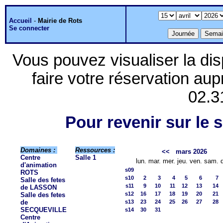
Accueil
-
Mairie de Rots
Se connecter
Vous pouvez visualiser la dis
faire votre réservation aup
02.3
Pour revenir sur le s
Domaines :
Ressources :
<<
mars 2026
Centre
Salle 1
lun.
mar.
mer.
jeu.
ven.
sam.
d'animation
s09
ROTS
s10
2
3
4
5
6
7
Salle des fetes
s11
9
10
11
12
13
14
de LASSON
s12
16
17
18
19
20
21
Salle des fetes
de
s13
23
24
25
26
27
28
SECQUEVILLE
s14
30
31
Centre