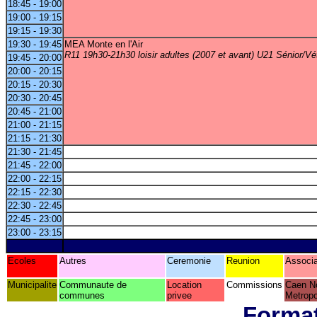
18:45 - 19:00
19:00 - 19:15
19:15 - 19:30
19:30 - 19:45
MEA Monte en l'Air
R11 19h30-21h30 loisir adultes (2007 et avant) U21 Sénior/Vé
19:45 - 20:00
20:00 - 20:15
20:15 - 20:30
20:30 - 20:45
20:45 - 21:00
21:00 - 21:15
21:15 - 21:30
21:30 - 21:45
21:45 - 22:00
22:00 - 22:15
22:15 - 22:30
22:30 - 22:45
22:45 - 23:00
23:00 - 23:15
Ecoles
Autres
Ceremonie
Reunion
Associa
Municipalite
Communaute de
Location
Commissions
Caen N
communes
privee
Metropo
Format