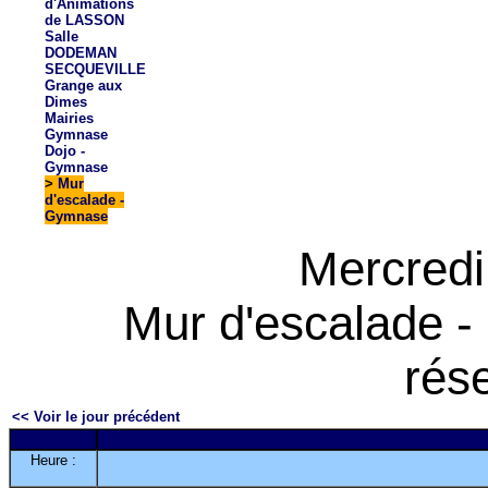
d'Animations
de LASSON
Salle
DODEMAN
SECQUEVILLE
Grange aux
Dimes
Mairies
Gymnase
Dojo -
Gymnase
>
Mur
d'escalade -
Gymnase
Mercredi
Mur d'escalade -
rés
<< Voir le jour précédent
Heure :