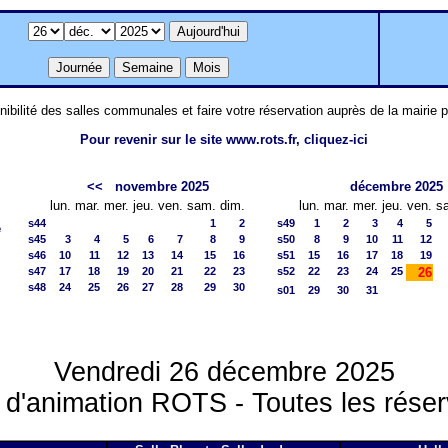
nibilité des salles communales et faire votre réservation auprès de la mairie 
Pour revenir sur le site www.rots.fr, cliquez-ici
<<
novembre 2025
décembre 2025
lun.
mar.
mer.
jeu.
ven.
sam.
dim.
lun.
mar.
mer.
jeu.
ven.
s
s44
1
2
s49
1
2
3
4
5
e
s45
3
4
5
6
7
8
9
s50
8
9
10
11
12
s46
10
11
12
13
14
15
16
s51
15
16
17
18
19
s47
17
18
19
20
21
22
23
s52
22
23
24
25
26
s48
24
25
26
27
28
29
30
s01
29
30
31
Vendredi 26 décembre 2025
 d'animation ROTS - Toutes les réser