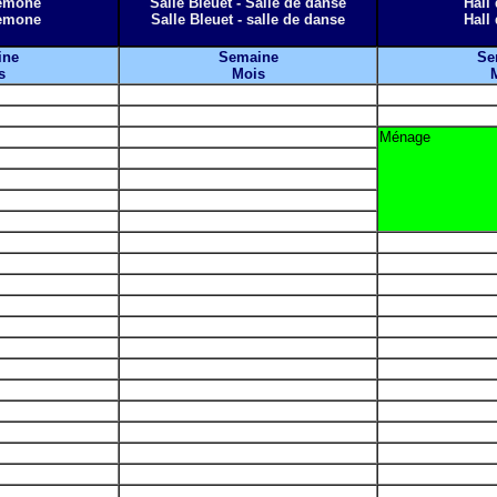
nemone
Salle Bleuet - Salle de danse
Hall 
nemone
Salle Bleuet - salle de danse
Hall 
ine
Semaine
Se
s
Mois
Ménage