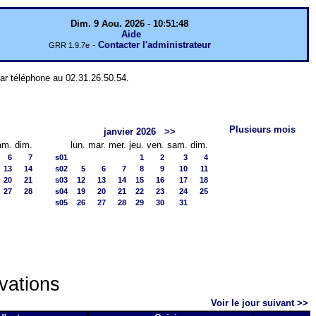
Dim. 9 Aou. 2026
-
10:51:48
Aide
-
Contacter l'administrateur
GRR 1.9.7e
par téléphone au 02.31.26.50.54.
Plusieurs mois
janvier 2026
>>
am.
dim.
lun.
mar.
mer.
jeu.
ven.
sam.
dim.
6
7
s01
1
2
3
4
13
14
s02
5
6
7
8
9
10
11
20
21
s03
12
13
14
15
16
17
18
27
28
s04
19
20
21
22
23
24
25
s05
26
27
28
29
30
31
vations
Voir le jour suivant >>