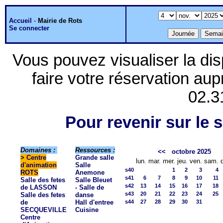
Accueil
-
Mairie de Rots
Se connecter
Vous pouvez visualiser la dis
faire votre réservation aup
02.3
Pour revenir sur le s
Domaines :
Ressources :
<<
octobre 2025
>
Centre
Grande salle
lun.
mar.
mer.
jeu.
ven.
sam.
d'animation
Salle
s40
1
2
3
4
ROTS
Anemone
s41
6
7
8
9
10
11
Salle des fetes
Salle Bleuet
s42
13
14
15
16
17
18
de LASSON
- Salle de
s43
20
21
22
23
24
25
Salle des fetes
danse
de
Hall d'entree
s44
27
28
29
30
31
SECQUEVILLE
Cuisine
Centre