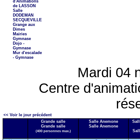
d'Animations
de LASSON
Salle
DODEMAN
SECQUEVILLE
Grange aux
Dimes
Mairies
Gymnase
Dojo -
Gymnase
Mur d'escalade
- Gymnase
Mardi 04 
Centre d'animat
rés
<< Voir le jour précédent
Grande salle
Salle Anemone
Sall
Grande salle
Salle Anemone
Sall
(400 personnes max.)