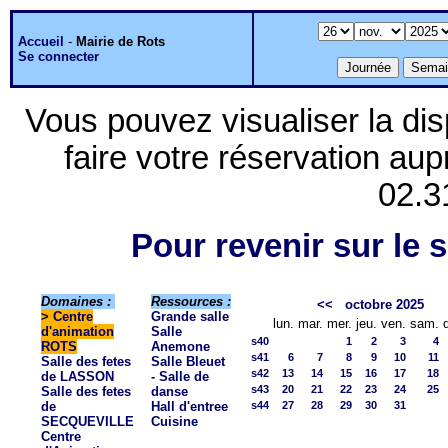
Accueil
-
Mairie de Rots
Se connecter
Vous pouvez visualiser la dis
faire votre réservation aup
02.3
Pour revenir sur le s
Domaines :
Ressources :
<<
octobre 2025
>
Centre
Grande salle
lun.
mar.
mer.
jeu.
ven.
sam.
d'animation
Salle
s40
1
2
3
4
ROTS
Anemone
s41
6
7
8
9
10
11
Salle des fetes
Salle Bleuet
s42
13
14
15
16
17
18
de LASSON
- Salle de
s43
20
21
22
23
24
25
Salle des fetes
danse
de
Hall d'entree
s44
27
28
29
30
31
SECQUEVILLE
Cuisine
Centre