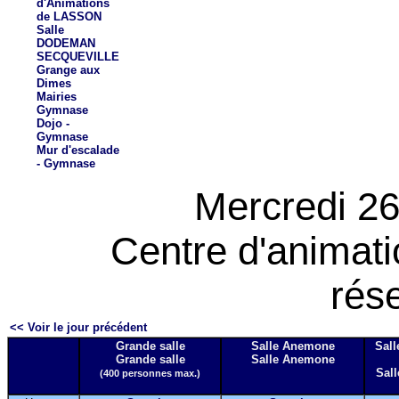
d'Animations
de LASSON
Salle
DODEMAN
SECQUEVILLE
Grange aux
Dimes
Mairies
Gymnase
Dojo -
Gymnase
Mur d'escalade
- Gymnase
Mercredi 2
Centre d'animat
rés
<< Voir le jour précédent
Grande salle
Salle Anemone
Sall
Grande salle
Salle Anemone
Sall
(400 personnes max.)