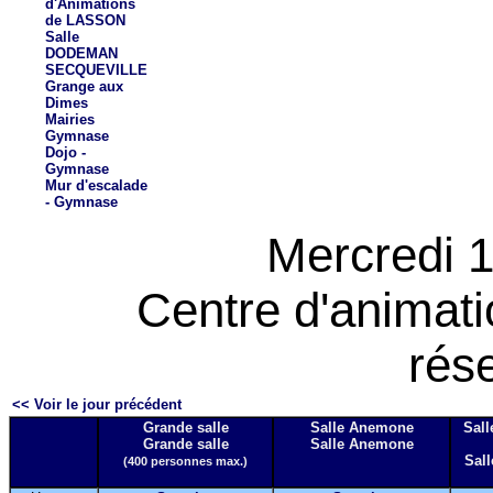
d'Animations
de LASSON
Salle
DODEMAN
SECQUEVILLE
Grange aux
Dimes
Mairies
Gymnase
Dojo -
Gymnase
Mur d'escalade
- Gymnase
Mercredi 
Centre d'animat
rés
<< Voir le jour précédent
Grande salle
Salle Anemone
Sall
Grande salle
Salle Anemone
Sall
(400 personnes max.)