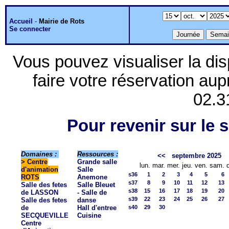
Accueil
-
Mairie de Rots
Se connecter
Vous pouvez visualiser la dis
faire votre réservation aup
02.3
Pour revenir sur le s
Domaines :
Ressources :
<<
septembre 2025
>
Centre
Grande salle
lun.
mar.
mer.
jeu.
ven.
sam.
d'animation
Salle
s36
1
2
3
4
5
6
ROTS
Anemone
s37
8
9
10
11
12
13
Salle des fetes
Salle Bleuet
s38
15
16
17
18
19
20
de LASSON
- Salle de
s39
22
23
24
25
26
27
Salle des fetes
danse
de
Hall d'entree
s40
29
30
SECQUEVILLE
Cuisine
Centre