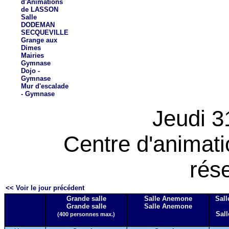
d'Animations
de LASSON
Salle
DODEMAN
SECQUEVILLE
Grange aux
Dimes
Mairies
Gymnase
Dojo -
Gymnase
Mur d'escalade
- Gymnase
Jeudi 31
Centre d'animat
rés
<< Voir le jour précédent
Grande salle
Salle Anemone
Sall
Grande salle
Salle Anemone
Sall
(400 personnes max.)