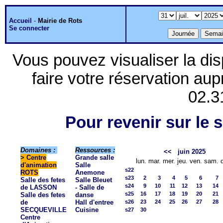
Accueil
-
Mairie de Rots
Se connecter
Vous pouvez visualiser la dis
faire votre réservation aup
02.3
Pour revenir sur le s
Domaines :
Ressources :
<<
juin 2025
>
Centre
Grande salle
lun.
mar.
mer.
jeu.
ven.
sam.
d'animation
Salle
s22
ROTS
Anemone
s23
2
3
4
5
6
7
Salle des fetes
Salle Bleuet
s24
9
10
11
12
13
14
de LASSON
- Salle de
s25
16
17
18
19
20
21
Salle des fetes
danse
de
Hall d'entree
s26
23
24
25
26
27
28
SECQUEVILLE
Cuisine
s27
30
Centre