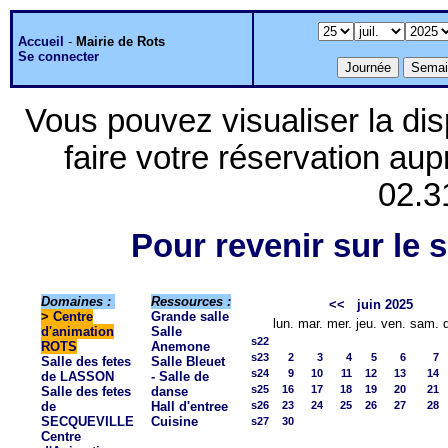
Accueil
-
Mairie de Rots
Se connecter
Vous pouvez visualiser la dis
faire votre réservation aup
02.3
Pour revenir sur le s
Domaines :
Ressources :
<<
juin 2025
>
Centre
Grande salle
lun.
mar.
mer.
jeu.
ven.
sam.
d'animation
Salle
s22
ROTS
Anemone
s23
2
3
4
5
6
7
Salle des fetes
Salle Bleuet
s24
9
10
11
12
13
14
de LASSON
- Salle de
s25
16
17
18
19
20
21
Salle des fetes
danse
de
Hall d'entree
s26
23
24
25
26
27
28
SECQUEVILLE
Cuisine
s27
30
Centre