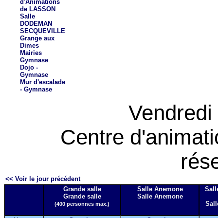
d'Animations
de LASSON
Salle
DODEMAN
SECQUEVILLE
Grange aux
Dimes
Mairies
Gymnase
Dojo -
Gymnase
Mur d'escalade
- Gymnase
Vendredi 
Centre d'animat
rés
<< Voir le jour précédent
Grande salle
Salle Anemone
Sall
Grande salle
Salle Anemone
Sall
(400 personnes max.)