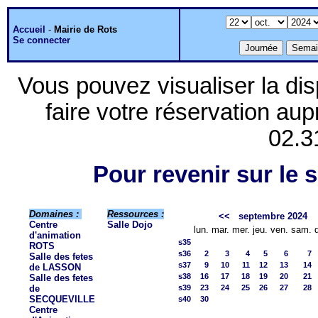
Accueil
-
Mairie de Rots
Se connecter
Vous pouvez visualiser la dis
faire votre réservation aup
02.3
Pour revenir sur le s
Domaines :
Ressources :
<<
septembre 2024
Centre
Salle Dojo
lun.
mar.
mer.
jeu.
ven.
sam.
d'animation
s35
ROTS
s36
2
3
4
5
6
7
Salle des fetes
s37
9
10
11
12
13
14
de LASSON
s38
16
17
18
19
20
21
Salle des fetes
de
s39
23
24
25
26
27
28
SECQUEVILLE
s40
30
Centre