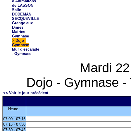
d'Animations
de LASSON
Salle
DODEMAN
SECQUEVILLE
Grange aux
Dimes
Mairies
Gymnase
>
Dojo -
Gymnase
Mur d'escalade
- Gymnase
Mardi 22
Dojo - Gymnase - 
<< Voir le jour précédent
Heure :
07:00 - 07:15
07:15 - 07:30
07:30 - 07:45