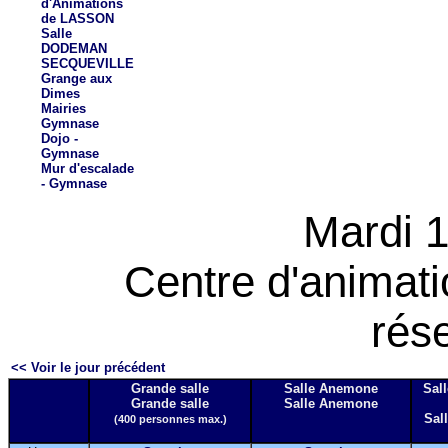
d'Animations
de LASSON
Salle
DODEMAN
SECQUEVILLE
Grange aux
Dimes
Mairies
Gymnase
Dojo -
Gymnase
Mur d'escalade
- Gymnase
Mardi 
Centre d'animat
rés
<< Voir le jour précédent
Grande salle
Salle Anemone
Sall
Grande salle
Salle Anemone
Sall
(400 personnes max.)