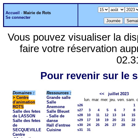
Accueil
-
Mairie de Rots
Se connecter
Vous pouvez visualiser la dis
faire votre réservation aup
02.3
Pour revenir sur le s
Domaines :
Ressources :
<<
juillet 2023
>
Centre
Grande salle
lun.
mar.
mer.
jeu.
ven.
sam.
d'animation
Salle
s26
1
ROTS
Anemone
s27
3
4
5
6
7
8
Salle des fetes
Salle Bleuet
s28
10
11
12
13
14
15
de LASSON
- Salle de
s29
17
18
19
20
21
22
Salle des fetes
danse
de
Hall d'entree
s30
24
25
26
27
28
29
SECQUEVILLE
Cuisine
s31
31
Centre