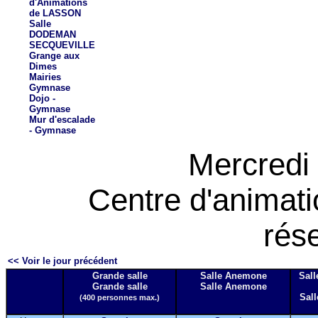
d'Animations
de LASSON
Salle
DODEMAN
SECQUEVILLE
Grange aux
Dimes
Mairies
Gymnase
Dojo -
Gymnase
Mur d'escalade
- Gymnase
Mercredi 
Centre d'animat
rés
<< Voir le jour précédent
Grande salle
Salle Anemone
Sall
Grande salle
Salle Anemone
Sall
(400 personnes max.)