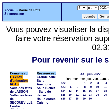
Accueil
-
Mairie de Rots
Se connecter
Vous pouvez visualiser la dis
faire votre réservation aup
02.3
Pour revenir sur le s
Domaines :
Ressources :
<<
juin 2022
>
Centre
Grande salle
lun.
mar.
mer.
jeu.
ven.
sam.
d'animation
Salle
s22
1
2
3
4
ROTS
Anemone
s23
6
7
8
9
10
11
Salle des fetes
Salle Bleuet
s24
13
14
15
16
17
18
de LASSON
- Salle de
s25
20
21
22
23
24
25
Salle des fetes
danse
de
Hall d'entree
s26
27
28
29
30
SECQUEVILLE
Cuisine
Centre