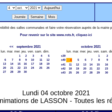
nibilité des salles communales et faire votre réservation auprès de la mairie 
Pour revenir sur le site www.rots.fr, cliquez-ici
<<
septembre 2021
octobre 2021
lun.
mar.
mer.
jeu.
ven.
sam.
dim.
lun.
mar.
mer.
jeu.
ven.
sam.
d
1
2
3
4
5
s39
1
2
6
7
8
9
10
11
12
s40
4
5
6
7
8
9
13
14
15
16
17
18
19
s41
11
12
13
14
15
16
20
21
22
23
24
25
26
s42
18
19
20
21
22
23
27
28
29
30
s43
25
26
27
28
29
30
Lundi 04 octobre 2021
nimations de LASSON - Toutes les r