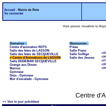
Accueil
-
Mairie de Rots
Se connecter
Vous pouvez visualiser la dispo
Domaines :
Ressources :
Centre d'animation ROTS
Préau
Salle des fetes de LASSON
Salle Piano
s35
Salle des fetes de SECQUEVILLE
Salle Solfège
s36
>
Centre d'Animations de LASSON
Salle des Jeunes
s37
Salle DODEMAN SECQUEVILLE
s38
Grange aux Dimes
Mairies
s39
Gymnase
Dojo - Gymnase
Mur d'escalade - Gymnase
Centre d'A
<< Voir le jour précédent