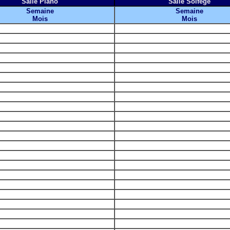
Salle Piano
Salle Solfège
Semaine
Semaine
Mois
Mois