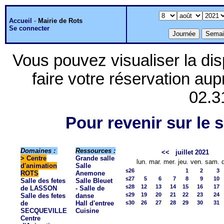
Accueil
-
Mairie de Rots
Se connecter
Vous pouvez visualiser la dis
faire votre réservation aup
02.3
Pour revenir sur le s
Domaines :
Ressources :
<<
juillet 2021
>
Centre
Grande salle
lun.
mar.
mer.
jeu.
ven.
sam.
d'animation
Salle
s26
1
2
3
ROTS
Anemone
s27
5
6
7
8
9
10
Salle des fetes
Salle Bleuet
s28
12
13
14
15
16
17
de LASSON
- Salle de
s29
19
20
21
22
23
24
Salle des fetes
danse
de
Hall d'entree
s30
26
27
28
29
30
31
SECQUEVILLE
Cuisine
Centre