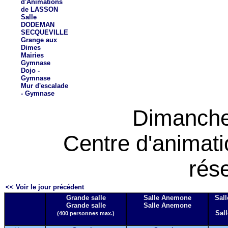
d'Animations
de LASSON
Salle
DODEMAN
SECQUEVILLE
Grange aux
Dimes
Mairies
Gymnase
Dojo -
Gymnase
Mur d'escalade
- Gymnase
Dimanche
Centre d'animat
rés
<< Voir le jour précédent
Grande salle
Salle Anemone
Sall
Grande salle
Salle Anemone
Sall
(400 personnes max.)