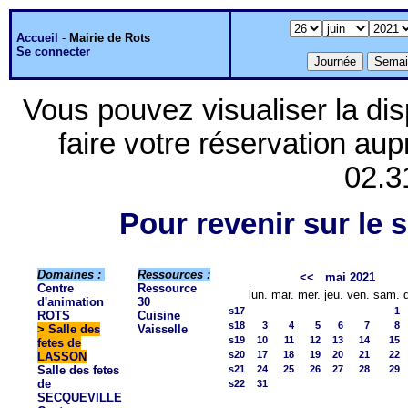
Accueil
-
Mairie de Rots
Se connecter
Vous pouvez visualiser la dis
faire votre réservation aup
02.3
Pour revenir sur le s
Domaines :
Ressources :
<<
mai 2021
Centre
Ressource
lun.
mar.
mer.
jeu.
ven.
sam.
d'animation
30
s17
1
ROTS
Cuisine
s18
3
4
5
6
7
8
>
Salle des
Vaisselle
s19
10
11
12
13
14
15
fetes de
s20
17
18
19
20
21
22
LASSON
Salle des fetes
s21
24
25
26
27
28
29
de
s22
31
SECQUEVILLE