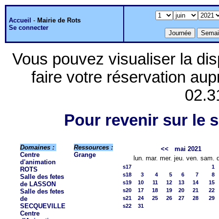
Accueil
-
Mairie de Rots
Se connecter
Vous pouvez visualiser la dis
faire votre réservation aup
02.3
Pour revenir sur le s
Domaines :
Ressources :
<<
mai 2021
Centre
Grange
lun.
mar.
mer.
jeu.
ven.
sam.
d'animation
s17
1
ROTS
s18
3
4
5
6
7
8
Salle des fetes
s19
10
11
12
13
14
15
de LASSON
s20
17
18
19
20
21
22
Salle des fetes
de
s21
24
25
26
27
28
29
SECQUEVILLE
s22
31
Centre