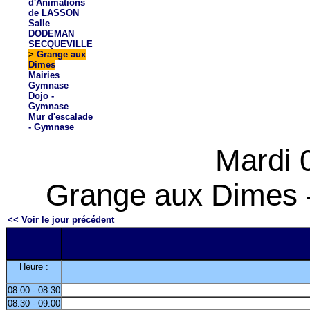
d'Animations
de LASSON
Salle
DODEMAN
SECQUEVILLE
>
Grange aux
Dimes
Mairies
Gymnase
Dojo -
Gymnase
Mur d'escalade
- Gymnase
Mardi 
Grange aux Dimes -
<< Voir le jour précédent
Heure :
08:00 - 08:30
08:30 - 09:00