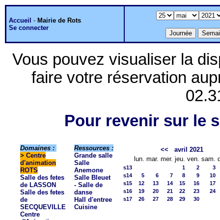
Accueil
-
Mairie de Rots
Se connecter
Vous pouvez visualiser la dis
faire votre réservation aup
02.3
Pour revenir sur le s
Domaines :
Ressources :
<<
avril 2021
>
Centre
Grande salle
lun.
mar.
mer.
jeu.
ven.
sam.
d'animation
Salle
s13
1
2
3
ROTS
Anemone
s14
5
6
7
8
9
10
Salle des fetes
Salle Bleuet
s15
12
13
14
15
16
17
de LASSON
- Salle de
s16
19
20
21
22
23
24
Salle des fetes
danse
de
Hall d'entree
s17
26
27
28
29
30
SECQUEVILLE
Cuisine
Centre