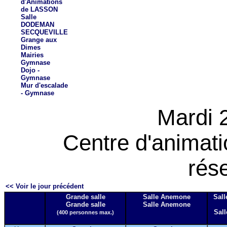
d'Animations
de LASSON
Salle
DODEMAN
SECQUEVILLE
Grange aux
Dimes
Mairies
Gymnase
Dojo -
Gymnase
Mur d'escalade
- Gymnase
Mardi 
Centre d'animat
rés
<< Voir le jour précédent
Grande salle
Salle Anemone
Sall
Grande salle
Salle Anemone
Sall
(400 personnes max.)