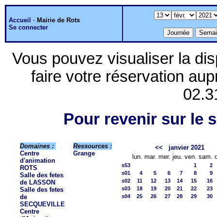
Accueil
-
Mairie de Rots
Se connecter
Vous pouvez visualiser la dis
faire votre réservation aup
02.3
Pour revenir sur le s
Domaines :
Ressources :
<<
janvier 2021
Centre
Grange
lun.
mar.
mer.
jeu.
ven.
sam.
d'animation
s53
1
2
ROTS
s01
4
5
6
7
8
9
Salle des fetes
s02
11
12
13
14
15
16
de LASSON
s03
18
19
20
21
22
23
Salle des fetes
de
s04
25
26
27
28
29
30
SECQUEVILLE
Centre