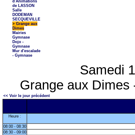
d'Animations
de LASSON
Salle
DODEMAN
SECQUEVILLE
>
Grange aux
Dimes
Mairies
Gymnase
Dojo -
Gymnase
Mur d'escalade
- Gymnase
Samedi 1
Grange aux Dimes -
<< Voir le jour précédent
Heure :
08:00 - 08:30
08:30 - 09:00