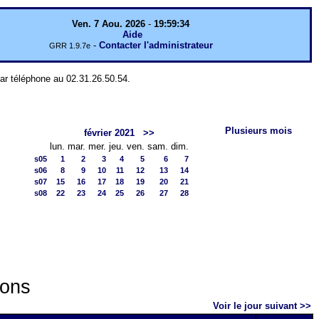
Ven. 7 Aou. 2026
-
19:59:34
Aide
-
Contacter l'administrateur
GRR 1.9.7e
par téléphone au 02.31.26.50.54.
Plusieurs mois
février 2021
>>
lun.
mar.
mer.
jeu.
ven.
sam.
dim.
s05
1
2
3
4
5
6
7
s06
8
9
10
11
12
13
14
s07
15
16
17
18
19
20
21
s08
22
23
24
25
26
27
28
ions
Voir le jour suivant >>