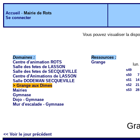
Accueil
-
Mairie de Rots
Se connecter
Vous pouvez visualiser la dispo
Domaines :
Ressources :
Centre d'animation ROTS
Grange
lun.
Salle des fetes de LASSON
s49
Salle des fetes de SECQUEVILLE
s50
7
Centre d'Animations de LASSON
s51
14
Salle DODEMAN SECQUEVILLE
s52
21
>
Grange aux Dimes
Mairies
s53
28
Gymnase
Dojo - Gymnase
Mur d'escalade - Gymnase
Gra
<< Voir le jour précédent