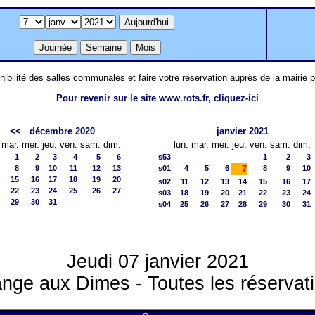
nibilité des salles communales et faire votre réservation auprès de la mairie 
Pour revenir sur le site www.rots.fr, cliquez-ici
<<
décembre 2020
janvier 2021
mar.
mer.
jeu.
ven.
sam.
dim.
lun.
mar.
mer.
jeu.
ven.
sam.
dim.
1
2
3
4
5
6
s53
1
2
3
8
9
10
11
12
13
s01
4
5
6
7
8
9
10
15
16
17
18
19
20
s02
11
12
13
14
15
16
17
22
23
24
25
26
27
s03
18
19
20
21
22
23
24
29
30
31
s04
25
26
27
28
29
30
31
Jeudi 07 janvier 2021
nge aux Dimes - Toutes les réservat