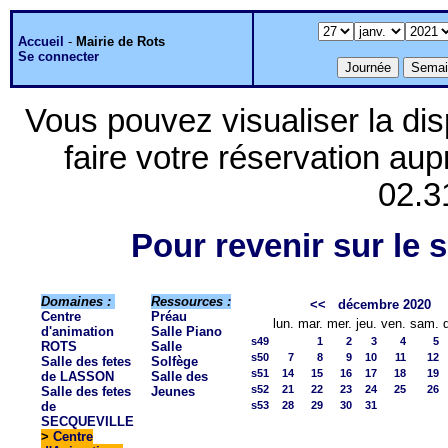
Accueil
-
Mairie de Rots
Se connecter
Vous pouvez visualiser la dis
faire votre réservation aup
02.3
Pour revenir sur le s
Domaines :
Ressources :
<<
décembre 2020
Centre
Préau
lun.
mar.
mer.
jeu.
ven.
sam.
d'animation
Salle Piano
s49
1
2
3
4
5
ROTS
Salle
s50
7
8
9
10
11
12
Salle des fetes
Solfège
s51
14
15
16
17
18
19
de LASSON
Salle des
s52
21
22
23
24
25
26
Salle des fetes
Jeunes
de
s53
28
29
30
31
SECQUEVILLE
>
Centre