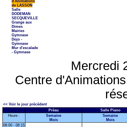
d'Animations
de LASSON
Salle
DODEMAN
SECQUEVILLE
Grange aux
Dimes
Mairies
Gymnase
Dojo -
Gymnase
Mur d'escalade
- Gymnase
Mercredi 
Centre d'Animation
rés
<< Voir le jour précédent
Préau
Salle Piano
Heure :
Semaine
Semaine
Mois
Mois
08:00 - 08:15