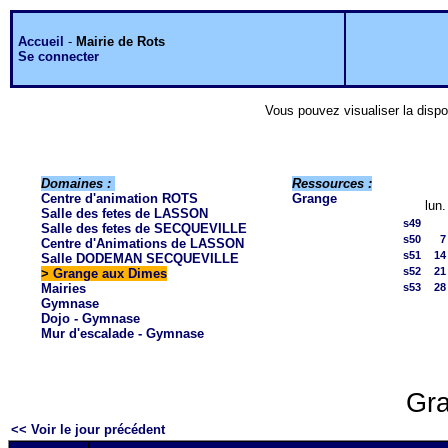
Accueil
-
Mairie de Rots
Se connecter
Vous pouvez visualiser la dispo
Domaines :
Ressources :
Centre d'animation ROTS
Grange
lun.
Salle des fetes de LASSON
s49
Salle des fetes de SECQUEVILLE
s50
7
Centre d'Animations de LASSON
s51
14
Salle DODEMAN SECQUEVILLE
s52
21
>
Grange aux Dimes
Mairies
s53
28
Gymnase
Dojo - Gymnase
Mur d'escalade - Gymnase
Gra
<< Voir le jour précédent