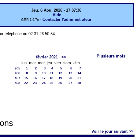
Jeu. 6 Aou. 2026
-
17:37:36
Aide
-
Contacter l'administrateur
GRR 1.9.7e
par téléphone au 02.31.26.50.54.
Plusieurs mois
février 2021
>>
lun.
mar.
mer.
jeu.
ven.
sam.
dim.
s05
1
2
3
4
5
6
7
s06
8
9
10
11
12
13
14
s07
15
16
17
18
19
20
21
s08
22
23
24
25
26
27
28
ions
Voir le jour suivant >>