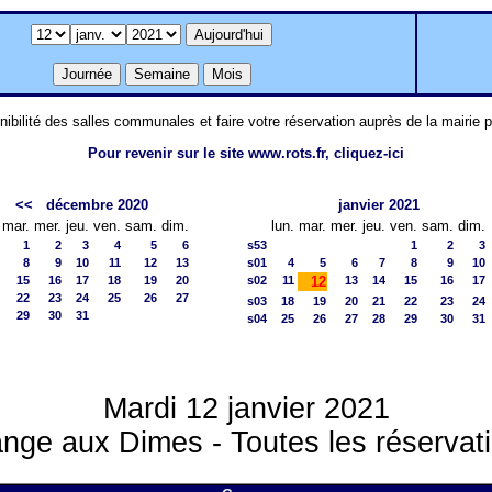
nibilité des salles communales et faire votre réservation auprès de la mairie 
Pour revenir sur le site www.rots.fr, cliquez-ici
<<
décembre 2020
janvier 2021
mar.
mer.
jeu.
ven.
sam.
dim.
lun.
mar.
mer.
jeu.
ven.
sam.
dim.
1
2
3
4
5
6
s53
1
2
3
8
9
10
11
12
13
s01
4
5
6
7
8
9
10
15
16
17
18
19
20
s02
11
12
13
14
15
16
17
22
23
24
25
26
27
s03
18
19
20
21
22
23
24
29
30
31
s04
25
26
27
28
29
30
31
Mardi 12 janvier 2021
nge aux Dimes - Toutes les réservat