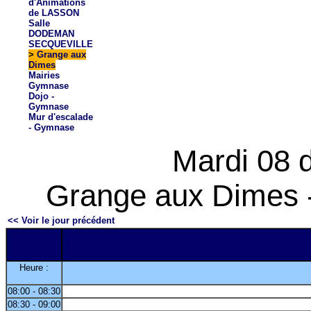
d'Animations
de LASSON
Salle
DODEMAN
SECQUEVILLE
>
Grange aux
Dimes
Mairies
Gymnase
Dojo -
Gymnase
Mur d'escalade
- Gymnase
Mardi 08 
Grange aux Dimes -
<< Voir le jour précédent
Heure :
08:00 - 08:30
08:30 - 09:00