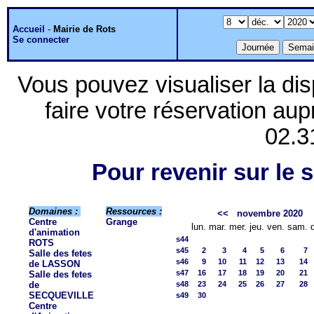
Accueil
-
Mairie de Rots
Se connecter
Vous pouvez visualiser la dis
faire votre réservation aup
02.3
Pour revenir sur le s
Domaines :
Ressources :
<<
novembre 2020
Centre
Grange
lun.
mar.
mer.
jeu.
ven.
sam.
d'animation
s44
ROTS
s45
2
3
4
5
6
7
Salle des fetes
s46
9
10
11
12
13
14
de LASSON
s47
16
17
18
19
20
21
Salle des fetes
de
s48
23
24
25
26
27
28
SECQUEVILLE
s49
30
Centre