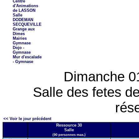
Centre
d'Animations
de LASSON
Salle
DODEMAN
SECQUEVILLE
Grange aux
Dimes
Mairies
Gymnase
Dojo -
Gymnase
Mur d'escalade
- Gymnase
Dimanche 0
Salle des fetes 
rés
<< Voir le jour précédent
Ressource 30
Salle
(90 personnes max.)