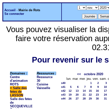
Accueil
-
Mairie de Rots
Se connecter
Vous pouvez visualiser la dis
faire votre réservation aup
02.3
Pour revenir sur le s
Domaines :
Ressources :
<<
octobre 2020
Centre
Ressource
lun.
mar.
mer.
jeu.
ven.
sam.
d'animation
30
s40
1
2
3
ROTS
Cuisine
s41
5
6
7
8
9
10
>
Salle des
Vaisselle
s42
12
13
14
15
16
17
fetes de
s43
19
20
21
22
23
24
LASSON
Salle des fetes
s44
26
27
28
29
30
31
de
SECQUEVILLE