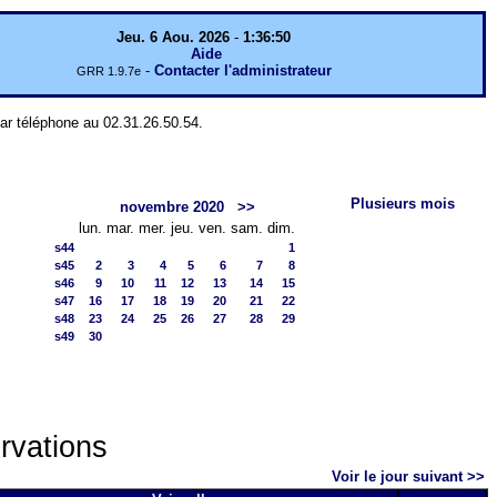
Jeu. 6 Aou. 2026
-
1:36:50
Aide
-
Contacter l'administrateur
GRR 1.9.7e
par téléphone au 02.31.26.50.54.
Plusieurs mois
novembre 2020
>>
lun.
mar.
mer.
jeu.
ven.
sam.
dim.
s44
1
s45
2
3
4
5
6
7
8
s46
9
10
11
12
13
14
15
s47
16
17
18
19
20
21
22
s48
23
24
25
26
27
28
29
s49
30
rvations
Voir le jour suivant >>