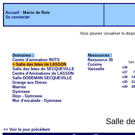
Accueil
-
Mairie de Rots
Se connecter
Vous pouvez visualiser la dispo
Domaines :
Ressources :
Centre d'animation ROTS
Ressource 30
lun.
>
Salle des fetes de LASSON
Cuisine
s36
Salle des fetes de SECQUEVILLE
Vaisselle
s37
7
Centre d'Animations de LASSON
s38
14
Salle DODEMAN SECQUEVILLE
s39
21
Grange aux Dimes
Mairies
s40
28
Gymnase
Dojo - Gymnase
Mur d'escalade - Gymnase
Salle d
<< Voir le jour précédent