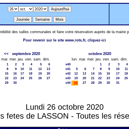
nibilité des salles communales et faire votre réservation auprès de la mairie 
Pour revenir sur le site www.rots.fr, cliquez-ici
<<
septembre 2020
octobre 2020
mar.
mer.
jeu.
ven.
sam.
dim.
lun.
mar.
mer.
jeu.
ven.
sam.
dim.
1
2
3
4
5
6
s40
1
2
3
4
8
9
10
11
12
13
s41
5
6
7
8
9
10
11
15
16
17
18
19
20
s42
12
13
14
15
16
17
18
22
23
24
25
26
27
s43
19
20
21
22
23
24
25
29
30
s44
26
27
28
29
30
31
Lundi 26 octobre 2020
es fetes de LASSON - Toutes les rése