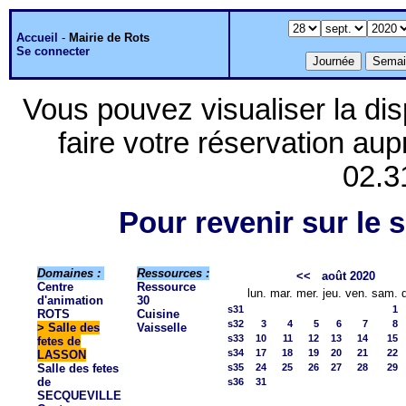
Accueil
-
Mairie de Rots
Se connecter
Vous pouvez visualiser la dis
faire votre réservation aup
02.3
Pour revenir sur le s
Domaines :
Ressources :
<<
août 2020
Centre
Ressource
lun.
mar.
mer.
jeu.
ven.
sam.
d'animation
30
s31
1
ROTS
Cuisine
s32
3
4
5
6
7
8
>
Salle des
Vaisselle
s33
10
11
12
13
14
15
fetes de
s34
17
18
19
20
21
22
LASSON
Salle des fetes
s35
24
25
26
27
28
29
de
s36
31
SECQUEVILLE