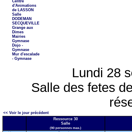
Centre
d'Animations
de LASSON
Salle
DODEMAN
SECQUEVILLE
Grange aux
Dimes
Mairies
Gymnase
Dojo -
Gymnase
Mur d'escalade
- Gymnase
Lundi 28 
Salle des fetes 
rés
<< Voir le jour précédent
Ressource 30
Salle
(90 personnes max.)