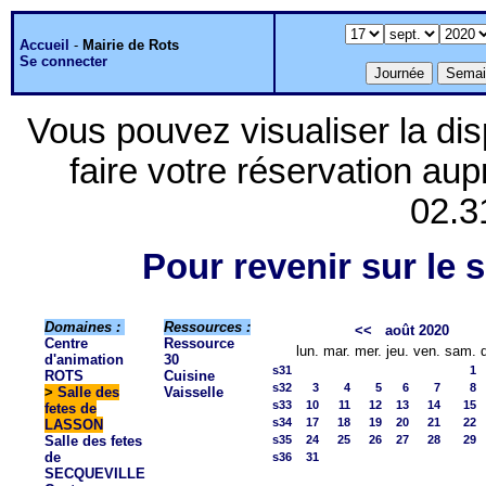
Accueil
-
Mairie de Rots
Se connecter
Vous pouvez visualiser la dis
faire votre réservation aup
02.3
Pour revenir sur le s
Domaines :
Ressources :
<<
août 2020
Centre
Ressource
lun.
mar.
mer.
jeu.
ven.
sam.
d'animation
30
s31
1
ROTS
Cuisine
s32
3
4
5
6
7
8
>
Salle des
Vaisselle
s33
10
11
12
13
14
15
fetes de
s34
17
18
19
20
21
22
LASSON
Salle des fetes
s35
24
25
26
27
28
29
de
s36
31
SECQUEVILLE