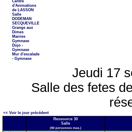
Centre
d'Animations
de LASSON
Salle
DODEMAN
SECQUEVILLE
Grange aux
Dimes
Mairies
Gymnase
Dojo -
Gymnase
Mur d'escalade
- Gymnase
Jeudi 17 
Salle des fetes 
rés
<< Voir le jour précédent
Ressource 30
Salle
(90 personnes max.)