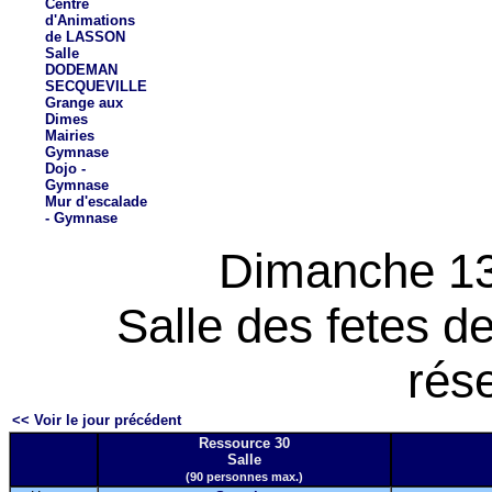
Centre
d'Animations
de LASSON
Salle
DODEMAN
SECQUEVILLE
Grange aux
Dimes
Mairies
Gymnase
Dojo -
Gymnase
Mur d'escalade
- Gymnase
Dimanche 13
Salle des fetes 
rés
<< Voir le jour précédent
Ressource 30
Salle
(90 personnes max.)