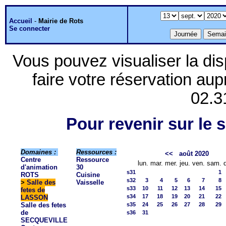
Accueil
-
Mairie de Rots
Se connecter
Vous pouvez visualiser la dis
faire votre réservation aup
02.3
Pour revenir sur le s
Domaines :
Ressources :
<<
août 2020
Centre
Ressource
lun.
mar.
mer.
jeu.
ven.
sam.
d'animation
30
s31
1
ROTS
Cuisine
s32
3
4
5
6
7
8
>
Salle des
Vaisselle
s33
10
11
12
13
14
15
fetes de
s34
17
18
19
20
21
22
LASSON
Salle des fetes
s35
24
25
26
27
28
29
de
s36
31
SECQUEVILLE