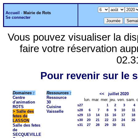
Accueil
-
Mairie de Rots
Se connecter
Vous pouvez visualiser la dis
faire votre réservation aup
02.3
Pour revenir sur le s
Domaines :
Ressources :
<<
juillet 2020
Centre
Ressource
lun.
mar.
mer.
jeu.
ven.
sam.
d'animation
30
s27
1
2
3
4
ROTS
Cuisine
s28
6
7
8
9
10
11
>
Salle des
Vaisselle
s29
13
14
15
16
17
18
fetes de
s30
20
21
22
23
24
25
LASSON
Salle des fetes
s31
27
28
29
30
31
de
SECQUEVILLE