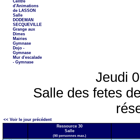
Centre
d'Animations
de LASSON
Salle
DODEMAN
SECQUEVILLE
Grange aux
Dimes
Mairies
Gymnase
Dojo -
Gymnase
Mur d'escalade
- Gymnase
Jeudi 
Salle des fetes 
rés
<< Voir le jour précédent
Ressource 30
Salle
(90 personnes max.)